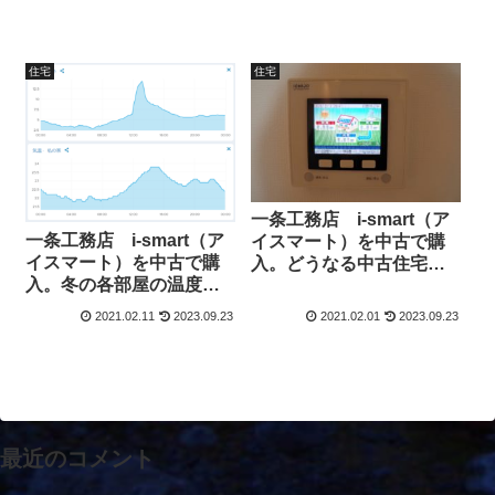
住宅
住宅
一条工務店 i-smart（ア
一条工務店 i-smart（ア
イスマート）を中古で購
イスマート）を中古で購
入。どうなる中古住宅購
入。冬の各部屋の温度を
入時の太陽光発電の引継
公開。家中暖かは本当
ぎ。
2021.02.11
2023.09.23
2021.02.01
2023.09.23
か。
最近のコメント