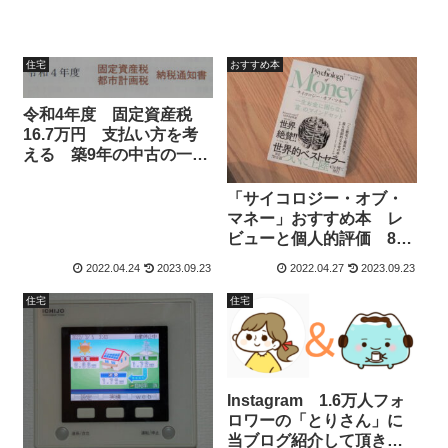
住宅
おすすめ本
令和4年度 固定資産税
16.7万円 支払い方を考
える 築9年の中古の一条
工務店のi-smart（アイス
マート）
「サイコロジー・オブ・
マネー」おすすめ本 レ
ビューと個人的評価 85
点
2022.04.24
2023.09.23
2022.04.27
2023.09.23
住宅
住宅
Instagram 1.6万人フォ
ロワーの「とりさん」に
当ブログ紹介して頂きま