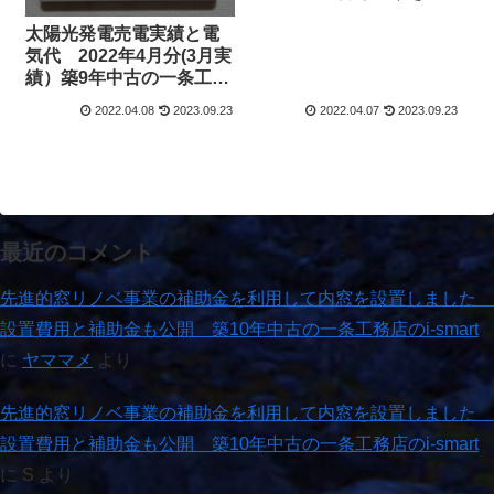
した
太陽光発電売電実績と電
気代 2022年4月分(3月実
績）築9年中古の一条工務
店i-smart（アイスマー
2022.04.08
2023.09.23
2022.04.07
2023.09.23
ト）
最近のコメント
先進的窓リノベ事業の補助金を利用して内窓を設置しました
設置費用と補助金も公開 築10年中古の一条工務店のi-smart
に
ヤママメ
より
先進的窓リノベ事業の補助金を利用して内窓を設置しました
設置費用と補助金も公開 築10年中古の一条工務店のi-smart
に
S
より