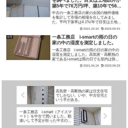
を調べました。目安は土地以外が
築5年で76万円/坪、築10年で56.5
万円/坪
中古の一条工務店の家の全国の物件価格
を集計して市場の相場を出してみまし
た。平均下落率は4.1%/年で目安は土地以
外が築5年で76万円/坪、築10年で56.5万
2021.10.10
2023.09.23
円/坪です。
一条工務店 i-smartの雨の日の
住宅
家の中の湿度を測定しました。
一条工務店 i-smartの雨の日の家の中の
湿度を測定しました。高気密・高断熱の
家であるi-smartは雨の日でも室内は快適
な湿度になっているのでしょうか。測定
2021.04.19
2023.09.23
してみました。
高気密・高断熱の家は注文住宅
でしかない。いや、中古住宅と
いう手がある。
一条工務店 i-smart（アイスマ
ート）を中古で買いました。勘
違いして予定が狂った中古の住
宅ローン控除。