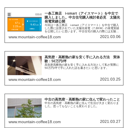
一条工務店 i-smart（アイスマート）を中古で
購入しました。中古住宅購入検討者必見 太陽光
発電実績公開
今回は一条工務店 i-smart（アイスマート）を中古で購入
した際に設置されていた太陽光発電（7.8KW）の発電実績
を公開したいと思います。中古住宅の購入の際には太陽光
発電の設置状況で大きく影響しますので中古住宅購入を考
2021.03.06
www.mountain-coffee18.com
えている人は必見です。
高気密・高断熱の家を安く手に入れる方法 実体
験：50万円/坪
高気密高断熱の家を安く手に入れる方法として私が実際に
50万円/坪で手に入れた話を書きたいと思います。
2021.03.25
www.mountain-coffee18.com
中古の高気密・高断熱の家に住んで変わったこと
中古の高気密・高断熱の家に住んで生活が大きく変わりま
した。思ってもないことも変わりました。
2021.03.27
www.mountain-coffee18.com