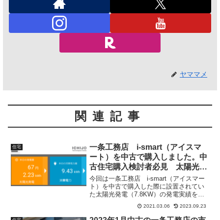
ヤママメ
関連記事
一条工務店 i-smart（アイスマ
住宅
ート）を中古で購入しました。中
古住宅購入検討者必見 太陽光発
電実績公開
今回は一条工務店 i-smart（アイスマー
ト）を中古で購入した際に設置されてい
た太陽光発電（7.8KW）の発電実績を公
開したいと思います。中古住宅の購入の
2021.03.06
2023.09.23
際には太陽光発電の設置状況で大きく影
響しますので中古住宅購入を考えている