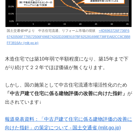
国土交通省HPより 中古住宅流通、リフォーム市場の現状
<4D6963726F736F6
67420506F776572506F696E74202D208E9197BF825281698E738FEA82CC8CBB8
FF3816A> (mlit.go.jp)
木造住宅では築10年弱で半額程度になり、築15年まで下
がり続けて２２年でほぼ価値が無くなります。
しかし、国の施策として中古住宅流通市場活性化のため
「中古戸建て住宅に係る建物評価の改善に向けた指針」
が
出されています↓
報道発表資料：「中古戸建て住宅に係る建物評価の改善に
向けた指針」の策定について - 国土交通省 (mlit.go.jp)