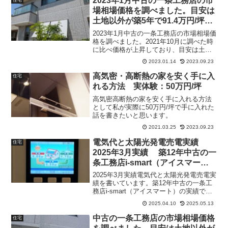
2023年1月中古の一条工務店の市
住宅
人は必見です。
場相場価格を調べました。目安は
土地以外が築5年で91.4万円/坪、
築10年で61.8万円/坪
2023年1月中古の一条工務店の市場相場価
格を調べました。2021年10月に調べた時
に比べ価格が上昇しており、目安は土地
以外が築5年で91.4万円/坪、築10年で
2023.01.14
2023.09.23
61.8万円/坪でした。
高気密・高断熱の家を安く手に入
住宅
れる方法 実体験：50万円/坪
高気密高断熱の家を安く手に入れる方法
として私が実際に50万円/坪で手に入れた
話を書きたいと思います。
2021.03.25
2023.09.23
電気代と太陽光発電売電実績
住宅
2025年3月実績 築12年中古の一
条工務店i-smart（アイスマー
ト）
2025年3月実績電気代と太陽光発電売電実
績を書いています。築12年中古の一条工
務店i-smart（アイスマート）の実績で
す。
2025.04.10
2025.05.13
中古の一条工務店の市場相場価格
住宅