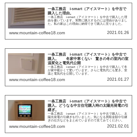
一条工務店 i-smart（アイスマート）を中古で
購入した理由。
一条工務店 i-smart（アイスマート）を中古で購入した理
由を書いています。実際に購入するのには理由がありまし
た。私の家はこの理由に納得できて購入に至りました。
2021.01.26
www.mountain-coffee18.com
一条工務店 i-smart（アイスマート）を中古で
購入。 冬家中寒くない 驚きの冬の室内の室
温変化と電気代公開
一条工務店 i-smart（アイスマート）を中古で購入して冬
が家中暖かくて驚いています。さらに電気代にも驚き。室
温と電気代を公開しています。
2021.01.27
www.mountain-coffee18.com
一条工務店 i-smart（アイスマート）を中古で
購入。どうなる中古住宅購入時の太陽光発電の引
継ぎ。
一条工務店 i-smart（アイスマート）を中古で購入し、太
陽光発電の引継ぎを行いました。気になる買取金額や引継
ぎの仕方などをまとめていますので見てみてください。
2021.02.01
www.mountain-coffee18.com