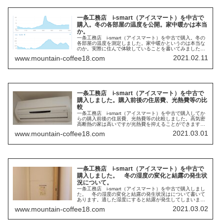
一条工務店 i-smart（アイスマート）を中古で
購入。冬の各部屋の温度を公開。家中暖かは本当
か。
一条工務店 i-smart（アイスマート）を中古で購入。冬の
各部屋の温度を測定しました。家中暖かというのは本当な
のか。実際に住んで体験していることを書いてみました。
暖房条件と電気代も書いてありますので是非見てみてくだ
2021.02.11
www.mountain-coffee18.com
さい。
一条工務店 i-smart（アイスマート）を中古で
購入しました。購入前後の住居費、光熱費等の比
較
一条工務店 i-smart（アイスマート）を中古で購入してか
らの購入前後の住居費、光熱費等の比較しました。高気密
高断熱の家は高いですが光熱費を抑えることができます。
中古の高気密高断熱の家を買うことで初期費用を安くする
2021.03.01
www.mountain-coffee18.com
ことができます。中古のi-smart（アイスマート）を購入す
ると家計はどのように変わるのか。
一条工務店 i-smart（アイスマート）を中古で
購入しました。 冬の湿度の変化と結露の発生状
況について。
一条工務店 i-smart（アイスマート）を中古で購入しまし
た。 冬の湿度の変化と結露の発生状況はについて書いて
あります。適した湿度にすると結露が発生してしまいま
す。高気密高断熱の家では湿度がどのうようになり、結露
2021.03.02
www.mountain-coffee18.com
の発生はどうなるのか。