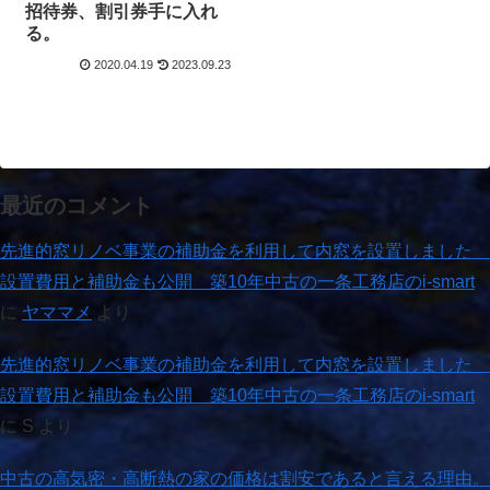
招待券、割引券手に入れ
る。
2020.04.19
2023.09.23
最近のコメント
先進的窓リノベ事業の補助金を利用して内窓を設置しました
設置費用と補助金も公開 築10年中古の一条工務店のi-smart
に
ヤママメ
より
先進的窓リノベ事業の補助金を利用して内窓を設置しました
設置費用と補助金も公開 築10年中古の一条工務店のi-smart
に
S
より
中古の高気密・高断熱の家の価格は割安であると言える理由。