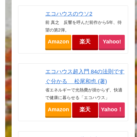
エコハウスのウソ2
前 真之 反響を呼んだ前作から5年、待
望の第2弾。
Amazon
楽天
Yahoo!
エコハウス超入門 84の法則です
ぐ分かる 松尾和也 (著)
省エネルギーで光熱費が掛からず、快適
で健康に暮らせる「エコハウス」
Amazon
楽天
Yahoo！