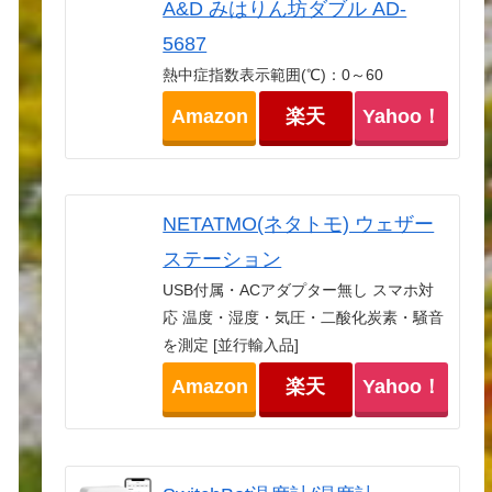
A&D みはりん坊ダブル AD-
5687
熱中症指数表示範囲(℃)：0～60
Amazon
楽天
Yahoo！
NETATMO(ネタトモ) ウェザー
ステーション
USB付属・ACアダプター無し スマホ対
応 温度・湿度・気圧・二酸化炭素・騒音
を測定 [並行輸入品]
Amazon
楽天
Yahoo！