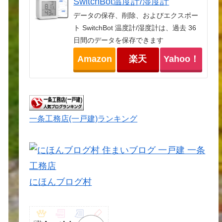
SwitchBot温度計/湿度計
データの保存、削除、およびエクスポー
ト SwitchBot 温度計/湿度計は、過去 36
日間のデータを保存できます
Amazon
楽天
Yahoo！
一条工務店(一戸建)ランキング
にほんブログ村