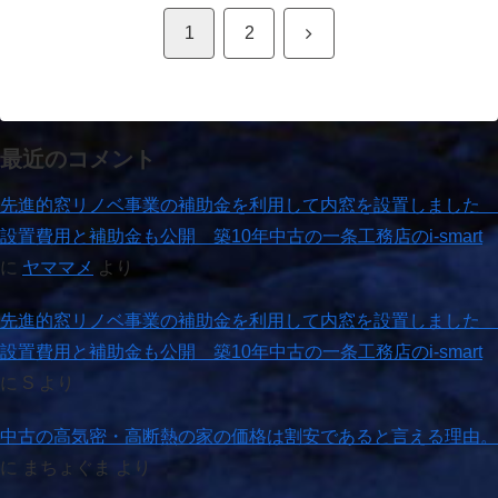
次
1
2
へ
最近のコメント
先進的窓リノベ事業の補助金を利用して内窓を設置しました
設置費用と補助金も公開 築10年中古の一条工務店のi-smart
に
ヤママメ
より
先進的窓リノベ事業の補助金を利用して内窓を設置しました
設置費用と補助金も公開 築10年中古の一条工務店のi-smart
に
S
より
中古の高気密・高断熱の家の価格は割安であると言える理由。
に
まちょぐま
より