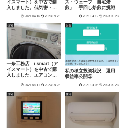
イスマート）を中古で購
ス・ウェーブ 自宅焙
入しました。低気密・低
煎」 手回し焙煎に挑戦
断熱の家は人を殺す。i-
2021.04.16
2023.09.23
2021.04.12
2023.09.23
smartは人を生かす。
住宅
お金
一条工務店 i-smart（ア
イスマート）を中古で購
私の積立投資状況 運用
入しました。エアコン、
収益率公開③
洗濯機がついてきまし
2021.04.11
2023.09.23
2021.04.08
2023.09.23
た。
住宅
住宅