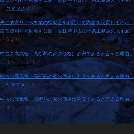
に
ヤママメ
より
先進的窓リノベ事業の補助金を利用して内窓を設置しました
設置費用と補助金も公開 築10年中古の一条工務店のi-smart
に
S
より
中古の高気密・高断熱の家の価格は割安であると言える理由。
に
まちょぐま
より
中古の高気密・高断熱の家の価格は割安であると言える理由。
に
ヤママメ
より
中古の高気密・高断熱の家の価格は割安であると言える理由。
に
まちょぐま
より