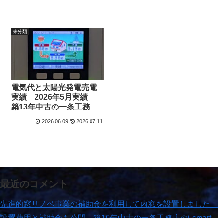
未分類
電気代と太陽光発電売電
実績 2026年5月実績
築13年中古の一条工務店i-
smart（アイスマート）
2026.06.09
2026.07.11
最近のコメント
先進的窓リノベ事業の補助金を利用して内窓を設置しました
設置費用と補助金も公開 築10年中古の一条工務店のi-smart