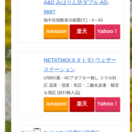
A&D みはりん坊ダブル AD-
5687
熱中症指数表示範囲(℃)：0～60
Amazon
楽天
Yahoo！
NETATMO(ネタトモ) ウェザー
ステーション
USB付属・ACアダプター無し スマホ対
応 温度・湿度・気圧・二酸化炭素・騒音
を測定 [並行輸入品]
Amazon
楽天
Yahoo！