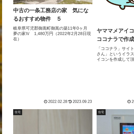
中古の一条工務店の家 気にな
るおすすめ物件 ５
岐阜県可児郡御嵩町御嵩の築11年0ヶ月
ヤママメアイ
夢の家Ⅳ 1,480万円（2022年2月28日現
ココナラで作
在）
「ココナラ」サイ
さん」というイラ
イコンを作成して
ラ」仕事の依頼の
後には友達紹介で3
ントのコードを載
2022.02.28
2023.09.23
2
住宅
住宅