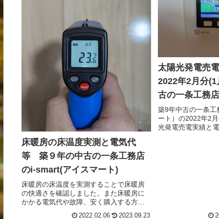
太陽光発電売
2022年2月分
古の一条工務店i
マート）
築9年中古の一条工務
ート）の2022年2
光発電売電実績と
す。
床暖房の床温度実測と電気代
等 築９年の中古の一条工務店
のi-smart(アイスマート)
床暖房の床温度を実測することで床暖房
の快適さを確認しました。また床暖房に
かかる電気代や故障、安く購入する方法
について書いています。
2022.02.06
2023.09.23
2