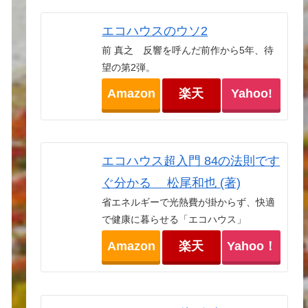
エコハウスのウソ2
前 真之 反響を呼んだ前作から5年、待
望の第2弾。
Amazon
楽天
Yahoo!
エコハウス超入門 84の法則です
ぐ分かる 松尾和也 (著)
省エネルギーで光熱費が掛からず、快適
で健康に暮らせる「エコハウス」
Amazon
楽天
Yahoo！