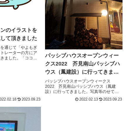
コンのイラストを
成して頂きました
トを通じて「やよもぎ
ストレーターの方にア
パッシブハウスオープンウィー
頂きました。「ココナ
仕方を書いており、最
クス2022 芥見南山パッシブハ
00ポイントの紹介ポイ
ウス（鳳建設）に行ってきまし
せています。
た
パッシブハウスオープンウィークス
2022 芥見南山パッシブハウス（鳳建
設）に行ってきました。写真等のせてい
ます。
022.02.18
2023.09.23
2022.02.13
2023.09.23