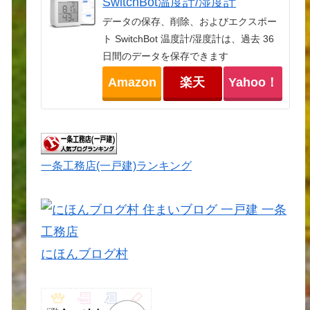
SwitchBot温度計/湿度計
データの保存、削除、およびエクスポー
ト SwitchBot 温度計/湿度計は、過去 36
日間のデータを保存できます
Amazon
楽天
Yahoo！
一条工務店(一戸建)ランキング
にほんブログ村