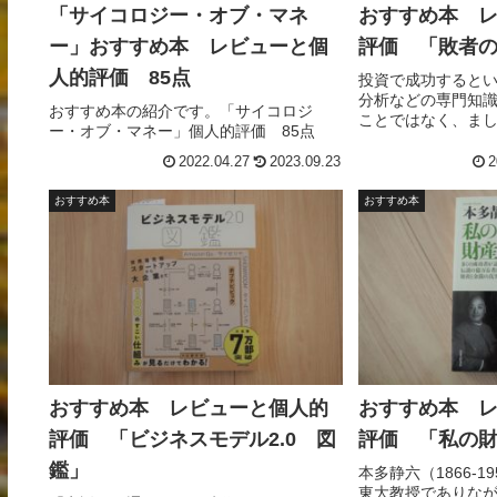
「サイコロジー・オブ・マネ
おすすめ本 
ー」おすすめ本 レビューと個
評価 「敗者
人的評価 85点
投資で成功すると
分析などの専門知
おすすめ本の紹介です。「サイコロジ
ことではなく、ま
ー・オブ・マネー」個人的評価 85点
出し抜こうとする
均利回りを上回る(
2022.04.27
2023.09.23
2
わめて難しくなっ
果の出る方法は、
おすすめ本
おすすめ本
ドを活用すること
人的な評価点をつ
てください。
おすすめ本 レビューと個人的
おすすめ本 
評価 「ビジネスモデル2.0 図
評価 「私の
鑑」
本多静六（1866-
東大教授でありな