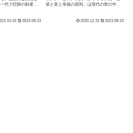
、一代で巨額の財産を
栄と富と幸福の原則」は現代の世の中に
た人物。本多静六氏の
も通じる不変の黄金の知恵なのです。バ
がらお金の大切さと成
ビロンの人々のストーリーを通じて「繁
いく本。レビューと個
栄と富と幸福の原則」を学ぶ本。この本
021.01.01
2023.09.23
2020.12.31
2023.09.23
けています。参考にし
のレビューと個人的な評価点をつけてい
ます。参考にしてください。