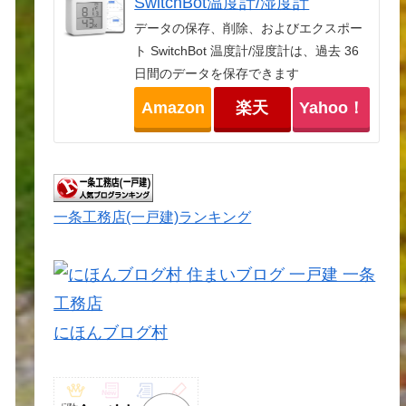
SwitchBot温度計/湿度計
データの保存、削除、およびエクスポー
ト SwitchBot 温度計/湿度計は、過去 36
日間のデータを保存できます
Amazon
楽天
Yahoo！
一条工務店(一戸建)ランキング
にほんブログ村