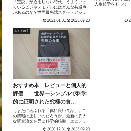
「定説」が通用しない時代。うまくいっ
人生哲学をもって
ているビジネスモデルにはどんな共通点
築くことに成功し
があるのか？世界最先端スタートアップ
人生を振り返りな
から大企業まで。100のすごい仕組みが
功の秘訣を学んで
2021.01.01
2023.09.23
2
「図解」を通じて見るだけでわかる。レ
人的な評価点をつ
ビューと個人的な評点をつけています。
てください。
おすすめ本
参考にしてください。
おすすめ本 レビューと個人的
評価 「世界一シンプルで科学
的に証明された究極の食
事」
ちまたにあふれる「体に良い食品」。こ
の情報は正しいのだろうか。最新の膨大
な研究論文を元に科学的根拠（エビデン
ス）に裏付けられた本当に体に良い食事
2020.12.31
2023.09.23