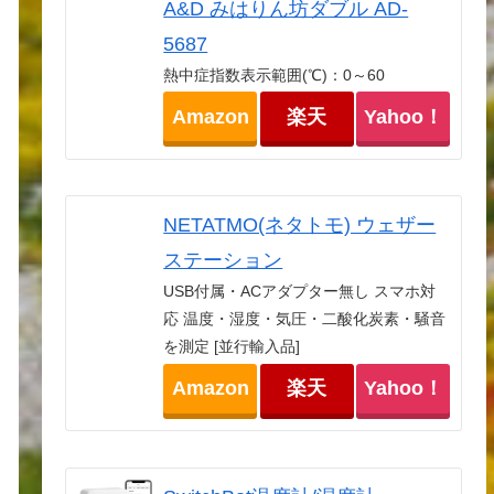
A&D みはりん坊ダブル AD-
5687
熱中症指数表示範囲(℃)：0～60
Amazon
楽天
Yahoo！
NETATMO(ネタトモ) ウェザー
ステーション
USB付属・ACアダプター無し スマホ対
応 温度・湿度・気圧・二酸化炭素・騒音
を測定 [並行輸入品]
Amazon
楽天
Yahoo！