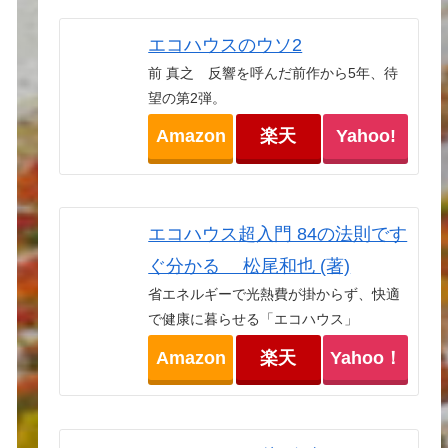
エコハウスのウソ2
前 真之 反響を呼んだ前作から5年、待
望の第2弾。
Amazon
楽天
Yahoo!
エコハウス超入門 84の法則です
ぐ分かる 松尾和也 (著)
省エネルギーで光熱費が掛からず、快適
で健康に暮らせる「エコハウス」
Amazon
楽天
Yahoo！