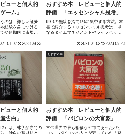
レビューと個人的
おすすめ本 レビューと個人的
のゲーム」
評価 「エッセンシャル思考」
いうのは、難しい証券
99%の無駄を捨て1%に集中する方法。本
識や経験を身につける
書で紹介するエッセンシャル思考は、単
してや短期的に市場を
なるタイムマネジメントやライフハック
ことでもない。市場平
の技術ではない。本当に重要なことを見
=市場に勝つ)ことがき
極め、それを確実に実行するための、シ
021.01.02
2023.09.23
2021.01.02
2023.09.23
た今、最も簡単かつ結
ステマティックな方法論だ。エッセンシ
インデックス・ファン
ャル思考が目指す生き方は、「より少な
おすすめ本
である。レビューと個
く、しかしより良く」。レビューと個人
けています。参考にし
的な評価点をつけています。参考にして
ください。
レビューと個人的
おすすめ本 レビューと個人的
財産告白」
評価 「バビロンの大富豪」
1952）は、林学が専門の
古代世界で最も裕福な都市であったバビ
がら、独自の蓄財法と
ロン。バビロンの人々が守っていた「繁