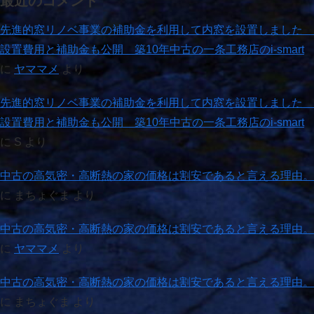
最近のコメント
先進的窓リノベ事業の補助金を利用して内窓を設置しました
設置費用と補助金も公開 築10年中古の一条工務店のi-smart
に
ヤママメ
より
先進的窓リノベ事業の補助金を利用して内窓を設置しました
設置費用と補助金も公開 築10年中古の一条工務店のi-smart
に
S
より
中古の高気密・高断熱の家の価格は割安であると言える理由。
に
まちょぐま
より
中古の高気密・高断熱の家の価格は割安であると言える理由。
に
ヤママメ
より
中古の高気密・高断熱の家の価格は割安であると言える理由。
に
まちょぐま
より