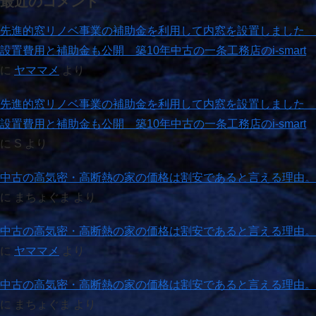
最近のコメント
先進的窓リノベ事業の補助金を利用して内窓を設置しました
設置費用と補助金も公開 築10年中古の一条工務店のi-smart
に
ヤママメ
より
先進的窓リノベ事業の補助金を利用して内窓を設置しました
設置費用と補助金も公開 築10年中古の一条工務店のi-smart
に
S
より
中古の高気密・高断熱の家の価格は割安であると言える理由。
に
まちょぐま
より
中古の高気密・高断熱の家の価格は割安であると言える理由。
に
ヤママメ
より
中古の高気密・高断熱の家の価格は割安であると言える理由。
に
まちょぐま
より