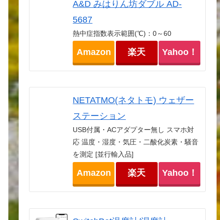
A&D みはりん坊ダブル AD-
5687
熱中症指数表示範囲(℃)：0～60
Amazon
楽天
Yahoo！
NETATMO(ネタトモ) ウェザー
ステーション
USB付属・ACアダプター無し スマホ対
応 温度・湿度・気圧・二酸化炭素・騒音
を測定 [並行輸入品]
Amazon
楽天
Yahoo！