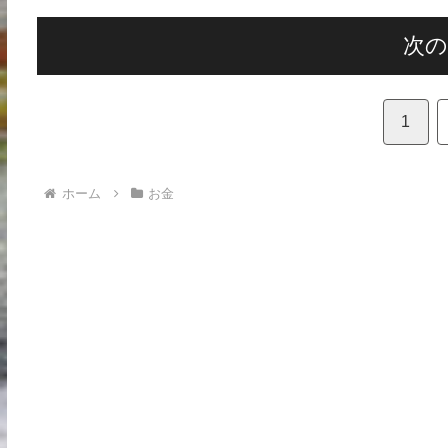
を元に挙げています。
次
1
ホーム
お金