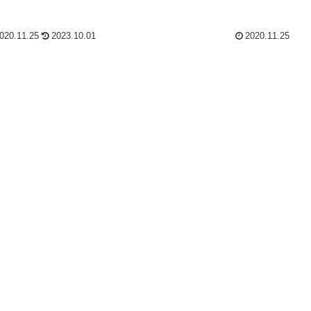
万円～5万円となると
パクトカーで3万～4万円、ミニバンで4万
間で50万円前後もか
円～5万円となると言われています。年間
年ごとに200万円の車の
で50万円前後もかかっています。10年ご
020.11.25
2023.10.01
2020.11.25
購入費用が年間20万
とに200万円の車の乗り換えるとすると購
わせて年間70万円も
入費用が年間20万円となりますので合わ
では具体的に車を売る
せて年間70万円もかかります。今回は買
に書いてみたいと思い
取査定結果編です。