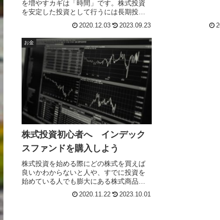
を増やすカギは「時間」です。株式投資
万円、ミニバンで4
を安定した投資として行うには長期投資
言われています。年
が非常に有効です。投資期間による収益
かっています。10
2020.12.03
2023.09.23
2
率の変動幅により長期投資の有用性と安
乗り換えるとすると
定した投資先であることを示していま
円となりますので合
お金
す。
かかります。ここ
方法を実体験を元
ます。
株式投資初心者へ インデック
スファンドを購入しよう
株式投資を始める際にどの株式を買えば
良いかわからないと人や、すでに投資を
始めている人でも膨大にある株式商品か
らどれを選べばよいか迷っている人がい
2020.11.22
2023.10.01
ると思います。そういった方達へおすす
めするのがインデックスファンドです。
インデックスファンドのメリットを資料