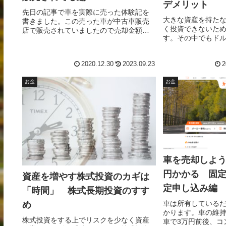
デメリット
先日の記事で車を実際に売った体験記を
大きな資産を持た
書きました。この売った車が中古車販売
く投資できないた
店で販売されていましたので売却金額と
す。その中でもド
販売価格を比較してみました。販売価格
を持たない庶民に
にびっくり。
す。ドルコスト平
2020.12.30
2023.09.23
2
リットとデメリッ
お金
お金
車を売却しよう
円かかる 固
資産を増やす株式投資のカギは
定申し込み編
「時間」 株式長期投資のすす
車は所有している
め
かります。車の維
株式投資をする上でリスクを少なく資産
車で3万円前後、コ