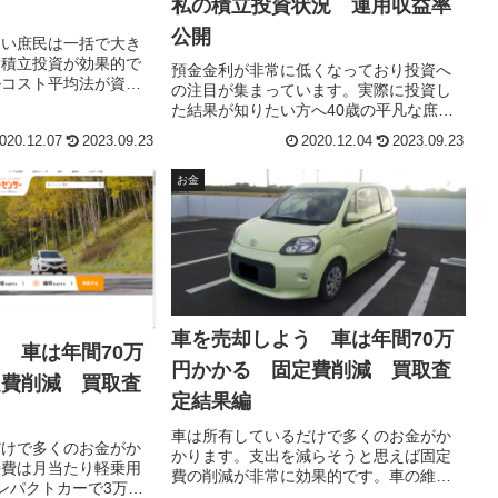
私の積立投資状況 運用収益率
公開
ない庶民は一括で大き
め積立投資が効果的で
預金金利が非常に低くなっており投資へ
ルコスト平均法が資産
の注目が集まっています。実際に投資し
は非常におすすめで
た結果が知りたい方へ40歳の平凡な庶民
均法の投資例と供にメ
サラリーマンが株式投資を始めて2年経っ
020.12.07
2023.09.23
2020.12.04
2023.09.23
トを書いています。
た収益率を公開します。
お金
車を売却しよう 車は年間70万
 車は年間70万
円かかる 固定費削減 買取査
定費削減 買取査
定結果編
車は所有しているだけで多くのお金がか
だけで多くのお金がか
かります。支出を減らそうと思えば固定
持費は月当たり軽乗用
費の削減が非常に効果的です。車の維持
ンパクトカーで3万～4
費は月当たり軽乗用車で3万円前後、コン