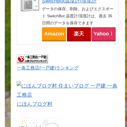
SwitchBot温度計/湿度計
データの保存、削除、およびエクスポー
ト SwitchBot 温度計/湿度計は、過去 36
日間のデータを保存できます
Amazon
楽天
Yahoo！
一条工務店(一戸建)ランキング
にほんブログ村