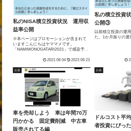
私の積立投資
私のNISA積立投資状況 運用収
公開③
益率公開
以前積立投資の運
た。1か月振りの運
※本ページはプロモーションが含まれて
いますこんにちはヤママメです。
「NAMIMONOGATARI2021」で感染予防
されずに開催されてしまい話題になって
いますね。今後フェスや音楽イベントの
2021.09.04
2023.09.23
2
開催はどうなってしまうのでしょうか。
若い頃は音楽イベ...
お金
お金
車を売却しよう 車は年間70万
ドルコスト平
円かかる 固定費削減 中古車
者投資にぴっ
販売されてる編