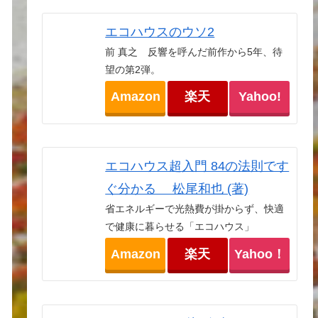
エコハウスのウソ2
前 真之 反響を呼んだ前作から5年、待
望の第2弾。
Amazon
楽天
Yahoo!
エコハウス超入門 84の法則です
ぐ分かる 松尾和也 (著)
省エネルギーで光熱費が掛からず、快適
で健康に暮らせる「エコハウス」
Amazon
楽天
Yahoo！