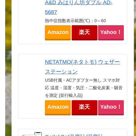
A&D みはりん坊ダブル AD-
5687
熱中症指数表示範囲(℃)：0～60
Amazon
楽天
Yahoo！
NETATMO(ネタトモ) ウェザー
ステーション
USB付属・ACアダプター無し スマホ対
応 温度・湿度・気圧・二酸化炭素・騒音
を測定 [並行輸入品]
Amazon
楽天
Yahoo！