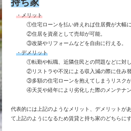
持ち家
・メリット
①住宅ローンを払い終えれば住居費が大幅に
②住居を資産として売却が可能。
③改築やリフォームなどを自由に行える。
・デメリット
①転勤や転職、近隣住民との問題などに対し
②リストラや不況による収入減の際に住み替え
③多額の住宅ローンを抱えてしまうリスクが
④天災や経年により劣化した際のメンテナン
代表的には上記のようなメリット、デメリットが
て上記のようになるため賃貸と持ち家のどちらに