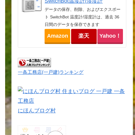
SwitchBot温度計/湿度計
データの保存、削除、およびエクスポー
ト SwitchBot 温度計/湿度計は、過去 36
日間のデータを保存できます
Amazon
楽天
Yahoo！
一条工務店(一戸建)ランキング
にほんブログ村