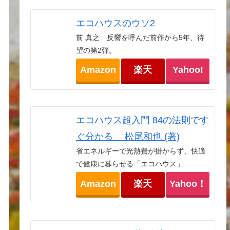
エコハウスのウソ2
前 真之 反響を呼んだ前作から5年、待
望の第2弾。
Amazon
楽天
Yahoo!
エコハウス超入門 84の法則です
ぐ分かる 松尾和也 (著)
省エネルギーで光熱費が掛からず、快適
で健康に暮らせる「エコハウス」
Amazon
楽天
Yahoo！