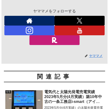
ヤママメをフォローする
ヤママメ
関連記事
電気代と太陽光発電売電実績
住宅
2023年5月分(4月実績）築10年中
古の一条工務店i-smart（アイス
マート）
2023年5月分(4月実績）の太陽光発電売電