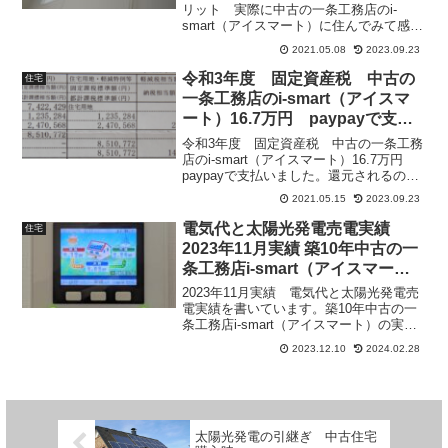
リット 実際に中古の一条工務店のi-
smart（アイスマート）に住んでみて感じ
たメリット、デメリットと注意点を書い
2021.05.08
2023.09.23
ています。
令和3年度 固定資産税 中古の
住宅
一条工務店のi-smart（アイスマ
ート）16.7万円 paypayで支払
い
令和3年度 固定資産税 中古の一条工務
店のi-smart（アイスマート）16.7万円
paypayで支払いました。還元されるので
現金より少し得ですね。
2021.05.15
2023.09.23
電気代と太陽光発電売電実績
住宅
2023年11月実績 築10年中古の一
条工務店i-smart（アイスマー
ト）
2023年11月実績 電気代と太陽光発電売
電実績を書いています。築10年中古の一
条工務店i-smart（アイスマート）の実績
です。
2023.12.10
2024.02.28
太陽光発電の引継ぎ 中古住宅