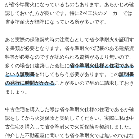
が省令準耐火になっているものもあります。あらかじめ確
認しておいた方が良いです。特に2×4工法のメーカーでは
省令準耐火が標準になっている所が多いです。
あと実際の保険契約時の注意点として省令準耐火を証明す
る書類が必要となります。省令準耐火の記載のある建築資
料等が必要なのですが認められる資料があまり無いので、
多くの場合は建築した会社に
省令準耐火仕様と住宅である
という証明書
を出してもらう必要があります。この
証明書
の発行に時間がかかる
ことが多いので早めに請求しておき
ましょう。
中古住宅を購入した際は省令準耐火仕様の住宅であるか確
認をしてから火災保険と契約してください。実際に私は中
古住宅を購入して省令準耐火で火災保険を契約しました。
仲介した不動産屋に聞いても省令準耐火では無いのではな