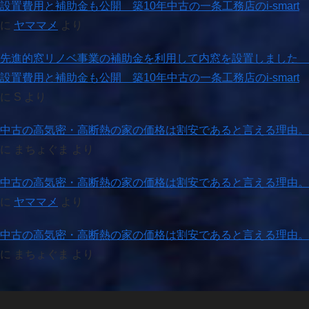
設置費用と補助金も公開 築10年中古の一条工務店のi-smart
に
ヤママメ
より
先進的窓リノベ事業の補助金を利用して内窓を設置しました
設置費用と補助金も公開 築10年中古の一条工務店のi-smart
に
S
より
中古の高気密・高断熱の家の価格は割安であると言える理由。
に
まちょぐま
より
中古の高気密・高断熱の家の価格は割安であると言える理由。
に
ヤママメ
より
中古の高気密・高断熱の家の価格は割安であると言える理由。
に
まちょぐま
より