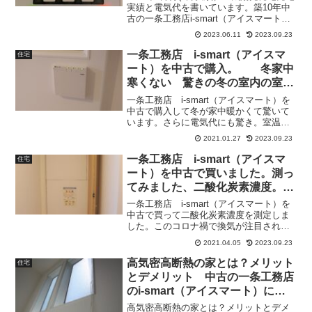
実績と電気代を書いています。築10年中
古の一条工務店i-smart（アイスマート）
の実績です。
2023.06.11
2023.09.23
一条工務店 i-smart（アイスマ
住宅
ート）を中古で購入。 冬家中
寒くない 驚きの冬の室内の室温
変化と電気代公開
一条工務店 i-smart（アイスマート）を
中古で購入して冬が家中暖かくて驚いて
います。さらに電気代にも驚き。室温と
電気代を公開しています。
2021.01.27
2023.09.23
一条工務店 i-smart（アイスマ
住宅
ート）を中古で買いました。測っ
てみました、二酸化炭素濃度。
コロナウイルス対策
一条工務店 i-smart（アイスマート）を
中古で買って二酸化炭素濃度を測定しま
した。このコロナ禍で換気が注目されて
いる中家の換気はされているのか実際に
2021.04.05
2023.09.23
換気してみました。
高気密高断熱の家とは？メリット
住宅
とデメリット 中古の一条工務店
のi-smart（アイスマート）に住
んでみて
高気密高断熱の家とは？メリットとデメ