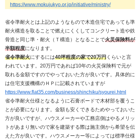
https://www.mokujukyo.or.jp/initiative/ministry/
省令準耐火とは上記のようなもので木造住宅であっても準
耐火構造を取ることで燃えにくくしてコンクリート造や鉄
骨造と同じ準・耐火（Ｔ構造）となることで
火災保険料が
半額程度
になります。
省令準耐火
にするには
40坪程度の家で20万円
くらいと言
われています。20万円であれば10年の火災保険料で元が
取れる金額ですのでやっておいた方が良いです。具体的に
は住宅支援機構のＨＰに記載されていますが
https://www.flat35.com/business/shinchiku/syourei.html
省令準耐火仕様となるように石膏ボードで木材部を覆うこ
とが必要になります。金額も安くできるためやっておいた
方が良いですが、ハウスメーカーや工務店側はやるメリッ
トがあまり無いので家を建築する際は施主側から希望を伝
えた方が良いです。ハウスメーカー等によっては標準仕様