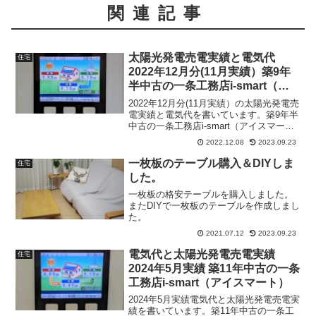
関連記事
太陽光発電売電実績と電気代
住宅
2022年12月分(11月実績）築9年
半中古の一条工務店i-smart（ア
イスマート）
2022年12月分(11月実績）の太陽光発電売
電実績と電気代を書いています。築9年半
中古の一条工務店i-smart（アイスマー
ト）の実績です。
2022.12.08
2023.09.23
一枚板のテーブル購入＆DIYしま
住宅
した。
一枚板の格安テーブルを購入しました。
またDIYで一枚板のテーブルを作成しまし
た。
2021.07.12
2023.09.23
電気代と太陽光発電売電実績
住宅
2024年5月実績 築11年中古の一条
工務店i-smart（アイスマート）
2024年5月実績電気代と太陽光発電売電実
績を書いています。築11年中古の一条工