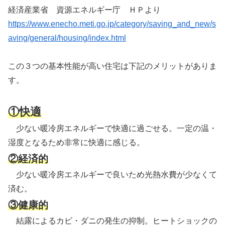
経済産業省 資源エネルギー庁 ＨＰより
https://www.enecho.meti.go.jp/category/saving_and_new/s
aving/general/housing/index.html
この３つの基本性能が高い住宅は下記のメリットがありま
す。
①快適
少ない暖冷房エネルギーで快適に過ごせる。一定の温・
湿度となるため非常に快適に感じる。
②経済的
少ない暖冷房エネルギーで良いため光熱水費が少なくて
済む。
③健康的
結露によるカビ・ダニの発生の抑制。ヒートショックの