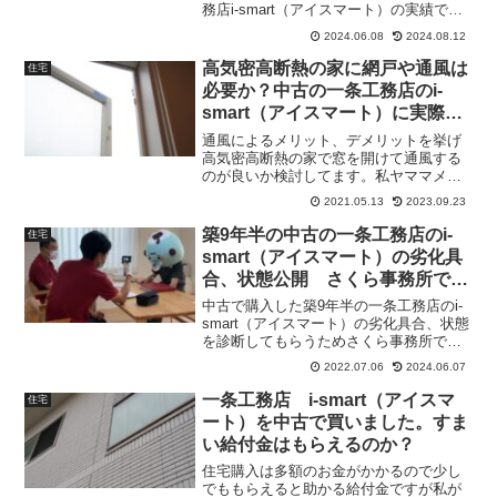
務店i-smart（アイスマート）の実績で
す。
2024.06.08
2024.08.12
高気密高断熱の家に網戸や通風は
住宅
必要か？中古の一条工務店のi-
smart（アイスマート）に実際に
住んでみて
通風によるメリット、デメリットを挙げ
高気密高断熱の家で窓を開けて通風する
のが良いか検討してます。私ヤママメは
中古の一条公務店のi-smart（アイスマー
2021.05.13
2023.09.23
ト）に住んでから通風のために窓を開け
るのをやめました。
築9年半の中古の一条工務店のi-
住宅
smart（アイスマート）の劣化具
合、状態公開 さくら事務所でホ
ームインスペクションを実施しま
中古で購入した築9年半の一条工務店のi-
した
smart（アイスマート）の劣化具合、状態
を診断してもらうためさくら事務所でホ
ームインスペクションをしてもらいまし
2022.07.06
2024.06.07
た。もうすぐ2年の瑕疵保証期間の満了を
迎えます。満了前に瑕疵保証対象の不具
一条工務店 i-smart（アイスマ
住宅
合が無いか確認してもらいました。
ート）を中古で買いました。すま
い給付金はもらえるのか？
住宅購入は多額のお金がかかるので少し
でももらえると助かる給付金ですが私が