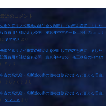
最近のコメント
先進的窓リノベ事業の補助金を利用して内窓を設置しました
設置費用と補助金も公開 築10年中古の一条工務店のi-smart
に
ヤママメ
より
先進的窓リノベ事業の補助金を利用して内窓を設置しました
設置費用と補助金も公開 築10年中古の一条工務店のi-smart
に
S
より
中古の高気密・高断熱の家の価格は割安であると言える理由。
に
まちょぐま
より
中古の高気密・高断熱の家の価格は割安であると言える理由。
に
ヤママメ
より