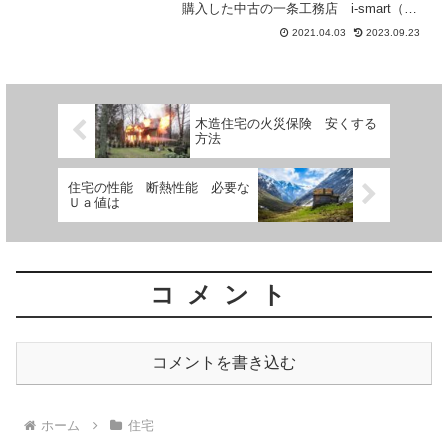
購入した中古の一条工務店 i-smart（ア
イスマート）ではすまい給付金はもらえ
2021.04.03
2023.09.23
たのでしょうか。
木造住宅の火災保険 安くする
方法
住宅の性能 断熱性能 必要な
Ｕａ値は
コメント
コメントを書き込む
ホーム
住宅