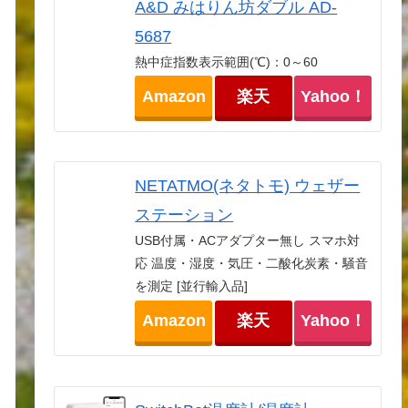
A&D みはりん坊ダブル AD-
5687
熱中症指数表示範囲(℃)：0～60
Amazon
楽天
Yahoo！
NETATMO(ネタトモ) ウェザー
ステーション
USB付属・ACアダプター無し スマホ対
応 温度・湿度・気圧・二酸化炭素・騒音
を測定 [並行輸入品]
Amazon
楽天
Yahoo！