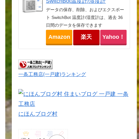
SwitchBot温度計/湿度計
データの保存、削除、およびエクスポー
ト SwitchBot 温度計/湿度計は、過去 36
日間のデータを保存できます
Amazon
楽天
Yahoo！
一条工務店(一戸建)ランキング
にほんブログ村