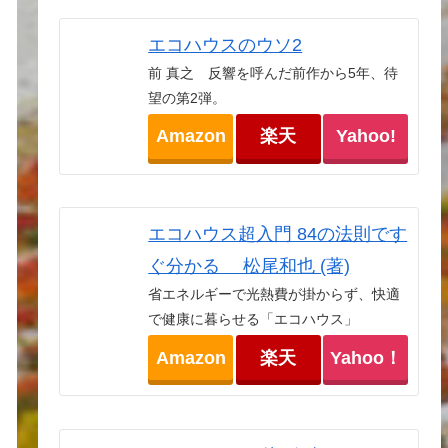
エコハウスのウソ2
前 真之 反響を呼んだ前作から5年、待
望の第2弾。
Amazon
楽天
Yahoo!
エコハウス超入門 84の法則です
ぐ分かる 松尾和也 (著)
省エネルギーで光熱費が掛からず、快適
で健康に暮らせる「エコハウス」
Amazon
楽天
Yahoo！