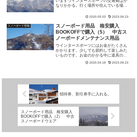
いますウインタースポーツの交通費はか
についてです。ゴーグルは状態の良いも
なりかかる。行く場所や住んでいる場所
のが少ないですが、格安なものがありま
で違いはありますが、他のレジャーやス
すので見極めて購入したいものです。
ポーツに比べてウインタースポーツはす
2020.05.03
2023.09.23
る場所が奥地となり交通費がかかる趣味
です。最初はバスツアーな...
スノーボード用品 格安購入
スノーボード情報
BOOKOFFで購入（5） 中古ス
ノーボードメンテナンス用品
ウインタースポーツにはお金がたくさん
かかります。少しでも節約して楽しみた
いものです。お金のかかる中に道具の購
入があります。道具購入を少しでも安く
2020.04.18
2023.09.23
する方法として中古の購入があります
が、BOOKOFFでの購入のすすめと私が
実際に購入した体験を通じて買い方の注
意点等を書いています。今回はメンテナ
ンス用品についてです。購入単価は安い
ですが消耗品で使用頻度の多いものある
招待券、割引券手に入れる。
ためばかにはできません。
スノーボード用品 格安購入
BOOKOFFで購入（2） 中古
スノーボードウエア