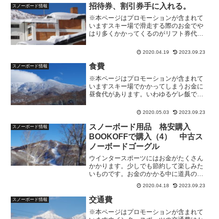
が、BOOKOFFでの購入のすすめと私が
招待券、割引券手に入れる。
スノーボード情報
実際に購入した体験を通じて買い方の注
※本ページはプロモーションが含まれて
意点等を書いています。今回はスノーボ
いますスキー場で滑走する際のお金でや
ードの板の購入の失敗の事例です。中古
はり多くかかってくるのがリフト券代だ
品の購入には失敗のリスクがありますの
と思います。年に数十回と滑走する人は
で事例から確認してみてください。
シーズン券の購入となると思いますが、
2020.04.19
2023.09.23
そこまでは行かない方や複数のスキー場
で滑りたい人などは招待券...
食費
スノーボード情報
※本ページはプロモーションが含まれて
いますスキー場でかかってしまうお金に
昼食代があります。いわゆるゲレ飯です
がスキー場によってピンキリですが一般
的に街中で食べるより割高で、1食に1000
2020.05.03
2023.09.23
円くらいは当たり前で1500円くらいのと
ころも多いかと...
スノーボード用品 格安購入
スノーボード情報
BOOKOFFで購入（4） 中古ス
ノーボードゴーグル
ウインタースポーツにはお金がたくさん
かかります。少しでも節約して楽しみた
いものです。お金のかかる中に道具の購
入があります。道具購入を少しでも安く
2020.04.18
2023.09.23
する方法として中古の購入があります
が、BOOKOFFでの購入のすすめと私が
交通費
スノーボード情報
実際に購入した体験を通じて買い方の注
※本ページはプロモーションが含まれて
意点等を書いています。今回はゴーグル