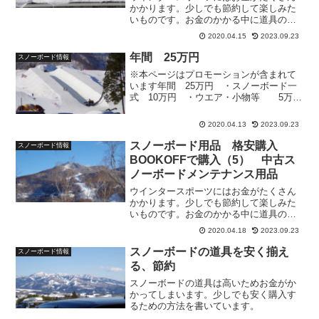
かかります。少しでも節約して楽しみた
いものです。お金のかかる中に道具の購
入があります。道具購入を少しでも安く
2020.04.15
2023.09.23
する方法として中古の購入があります
が、BOOKOFFでの購入のすすめと私が
年間 25万円
スノーボード情報
実際に購入した体験を通じて買い方の注
※本ページはプロモーションが含まれて
意点等を書いています。今回はスノーボ
います年間 25万円 ・スノーボード一
ードの板の購入の失敗の事例です。中古
式 10万円 ・ウエア・小物等 5万
品の購入には失敗のリスクがありますの
円 ・リフト券代 5万円(5000円
で事例から確認してみてください。
×10回) ・交通費 5万円
2020.04.13
2023.09.23
(5000円/回×10回)スキー・スノーボード
に...
スノーボード用品 格安購入
スノーボード情報
BOOKOFFで購入（5） 中古ス
ノーボードメンテナンス用品
ウインタースポーツにはお金がたくさん
かかります。少しでも節約して楽しみた
いものです。お金のかかる中に道具の購
入があります。道具購入を少しでも安く
2020.04.18
2023.09.23
する方法として中古の購入があります
が、BOOKOFFでの購入のすすめと私が
スノーボードの道具を安く揃え
スノーボード情報
実際に購入した体験を通じて買い方の注
る、節約
意点等を書いています。今回はメンテナ
ンス用品についてです。購入単価は安い
スノーボードの道具は高いためお金がか
ですが消耗品で使用頻度の多いものある
かってしまいます。少しでも安く購入す
ためばかにはできません。
るための方法を書いています。