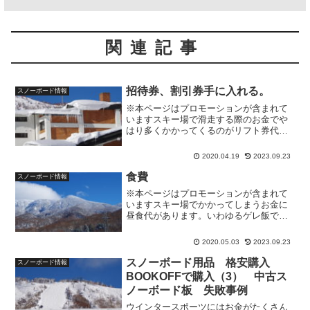
関連記事
招待券、割引券手に入れる。
スノーボード情報
※本ページはプロモーションが含まれて
いますスキー場で滑走する際のお金でや
はり多くかかってくるのがリフト券代だ
と思います。年に数十回と滑走する人は
シーズン券の購入となると思いますが、
2020.04.19
2023.09.23
そこまでは行かない方や複数のスキー場
で滑りたい人などは招待券...
食費
スノーボード情報
※本ページはプロモーションが含まれて
いますスキー場でかかってしまうお金に
昼食代があります。いわゆるゲレ飯です
がスキー場によってピンキリですが一般
的に街中で食べるより割高で、1食に1000
2020.05.03
2023.09.23
円くらいは当たり前で1500円くらいのと
ころも多いかと...
スノーボード用品 格安購入
スノーボード情報
BOOKOFFで購入（3） 中古ス
ノーボード板 失敗事例
ウインタースポーツにはお金がたくさん