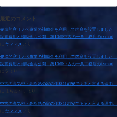
最近のコメント
先進的窓リノベ事業の補助金を利用して内窓を設置しました
設置費用と補助金も公開 築10年中古の一条工務店のi-smart
に
ヤママメ
より
先進的窓リノベ事業の補助金を利用して内窓を設置しました
設置費用と補助金も公開 築10年中古の一条工務店のi-smart
に
S
より
中古の高気密・高断熱の家の価格は割安であると言える理由。
に
まちょぐま
より
中古の高気密・高断熱の家の価格は割安であると言える理由。
に
ヤママメ
より