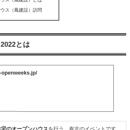
ハウス（鳳建設）訪問
022とは
e-openweeks.jp/
住宅のオープンハウス
を行う、有志のイベントです。