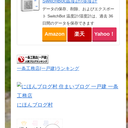
SwitchBot温度計/湿度計
データの保存、削除、およびエクスポー
ト SwitchBot 温度計/湿度計は、過去 36
日間のデータを保存できます
Amazon
楽天
Yahoo！
一条工務店(一戸建)ランキング
にほんブログ村