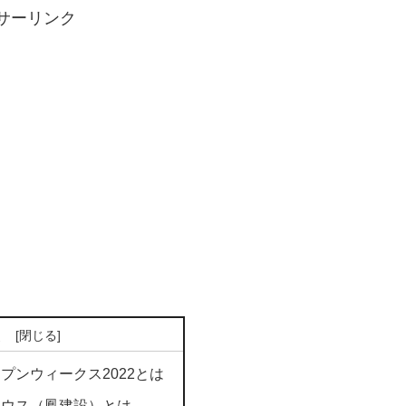
サーリンク
次
プンウィークス2022とは
ハウス（鳳建設）とは