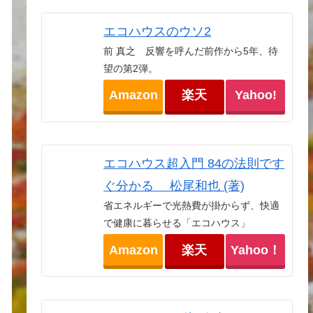
エコハウスのウソ2
前 真之 反響を呼んだ前作から5年、待
望の第2弾。
Amazon
楽天
Yahoo!
エコハウス超入門 84の法則です
ぐ分かる 松尾和也 (著)
省エネルギーで光熱費が掛からず、快適
で健康に暮らせる「エコハウス」
Amazon
楽天
Yahoo！