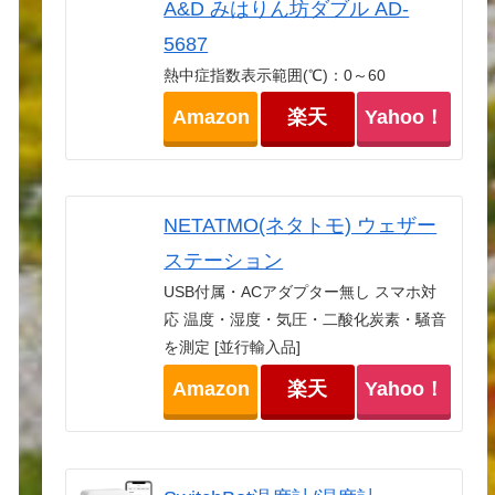
A&D みはりん坊ダブル AD-
5687
熱中症指数表示範囲(℃)：0～60
Amazon
楽天
Yahoo！
NETATMO(ネタトモ) ウェザー
ステーション
USB付属・ACアダプター無し スマホ対
応 温度・湿度・気圧・二酸化炭素・騒音
を測定 [並行輸入品]
Amazon
楽天
Yahoo！