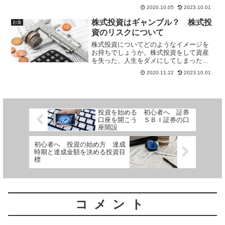
人は多くは無いようです。最初のうちは
2020.10.05
2023.10.01
つけていてもすぐにつけることを挫折し
てしまい、つけるのをやめてしまいま
株式投資はギャンブル？ 株式投
お金
す。ではつけ続けるにはどのようなこと
資のリスクについて
を気を付ければ良いのでしょう。
株式投資についてどのようなイメージを
お持ちでしょうか。株式投資をして資産
を失った、人生をダメにしてしまった、
ギャンブルだ。などネガティブなイメー
2020.11.22
2023.10.01
ジを持っている人が多いかもしれませ
ん。では株式投資のリスクはどの程度な
のでしょうか。株式投資は長期投資では
リスクの非常に小さい投資であると言え
ます。具体的な資料を元に説明していま
投資を始める 初心者へ 証券
す。
口座を開こう ＳＢＩ証券の口
座開設
初心者へ 投資の始め方 達成
時期と達成金額を決める投資目
標
コメント