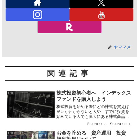
ヤママメ
関連記事
株式投資初心者へ インデックス
お金
ファンドを購入しよう
株式投資を始める際にどの株式を買えば
良いかわからないと人や、すでに投資を
始めている人でも膨大にある株式商品か
らどれを選べばよいか迷っている人がい
2020.11.22
2023.10.01
ると思います。そういった方達へおすす
めするのがインデックスファンドです。
お金を貯める 資産運用 投資
お金
インデックスファンドのメリットを資料