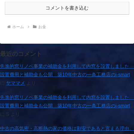
コメントを書き込む
ホーム
お金
最近のコメント
先進的窓リノベ事業の補助金を利用して内窓を設置しました
設置費用と補助金も公開 築10年中古の一条工務店のi-smart
に
ヤママメ
より
先進的窓リノベ事業の補助金を利用して内窓を設置しました
設置費用と補助金も公開 築10年中古の一条工務店のi-smart
に
S
より
中古の高気密・高断熱の家の価格は割安であると言える理由。