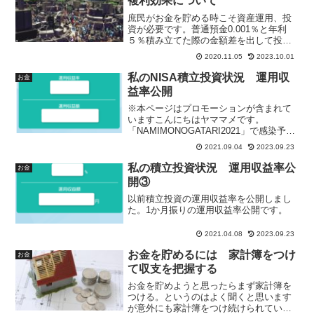
複利効果について
を元に挙げています。
庶民がお金を貯める時こそ資産運用、投
資が必要です。普通預金0.001％と年利
５％積み立てた際の金額差を出して投資
の複利の効果について書いています。
2020.11.05
2023.10.01
私のNISA積立投資状況 運用収
お金
益率公開
※本ページはプロモーションが含まれて
いますこんにちはヤママメです。
「NAMIMONOGATARI2021」で感染予防
されずに開催されてしまい話題になって
2021.09.04
2023.09.23
いますね。今後フェスや音楽イベントの
開催はどうなってしまうのでしょうか。
私の積立投資状況 運用収益率公
お金
若い頃は音楽イベ...
開③
以前積立投資の運用収益率を公開しまし
た。1か月振りの運用収益率公開です。
2021.04.08
2023.09.23
お金を貯めるには 家計簿をつけ
お金
て収支を把握する
お金を貯めようと思ったらまず家計簿を
つける。というのはよく聞くと思います
が意外にも家計簿をつけ続けられている