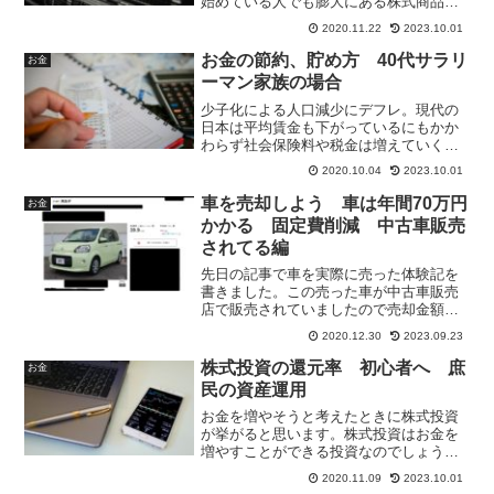
始めている人でも膨大にある株式商品か
らどれを選べばよいか迷っている人がい
2020.11.22
2023.10.01
ると思います。そういった方達へおすす
めするのがインデックスファンドです。
お金の節約、貯め方 40代サラリ
お金
インデックスファンドのメリットを資料
ーマン家族の場合
を元に挙げています。
少子化による人口減少にデフレ。現代の
日本は平均賃金も下がっているにもかか
わらず社会保険料や税金は増えていくば
かり。生活はどんどん苦しくなっていき
2020.10.04
2023.10.01
ます。40歳庶民サラリーマン妻子3人家族
で平均的な年収という平均的日本家庭は
車を売却しよう 車は年間70万円
お金
生活は苦しいのか？お金の節約、貯め方
かかる 固定費削減 中古車販売
の考え方について庶民目線で書いていま
されてる編
す。また本の紹介として『「バビロンの
大富豪」ジョージ・S・クレイソン著』を
先日の記事で車を実際に売った体験記を
紹介しています。
書きました。この売った車が中古車販売
店で販売されていましたので売却金額と
販売価格を比較してみました。販売価格
2020.12.30
2023.09.23
にびっくり。
株式投資の還元率 初心者へ 庶
お金
民の資産運用
お金を増やそうと考えたときに株式投資
が挙がると思います。株式投資はお金を
増やすことができる投資なのでしょう
か。元本が減ることがあるためギャンブ
2020.11.09
2023.10.01
ルと言われることも多くあります。ギャ