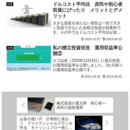
ンブルとの比較として還元率を挙げるこ
ドルコスト平均法 庶民や初心者
お金
とでお金を増やすのに良い投資先である
投資にぴったり メリットとデメ
か見てみます。
リット
大きな資産を持たない庶民は一括で大き
く投資できないため積立投資が効果的で
す。その中でもドルコスト平均法が資産
を持たない庶民には非常におすすめで
2020.12.07
2023.09.23
す。ドルコスト平均法の投資例と供にメ
リットとデメリットを書いています。
私の積立投資状況 運用収益率公
お金
開②
さて以前（2020年12月4日）に積立投資
の運用収益率を公開しました。3か月振り
の運用収益率公開です。
2021.03.06
2023.09.23
株式投資の還元率 初心者へ
庶民の資産運用
お金の使い方 計画的に使お
う ファイナンシャルプランを
作る キャッシュフロー表につ