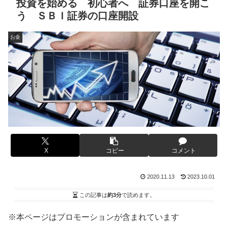
投資を始める 初心者へ 証券口座を開こ
う ＳＢＩ証券の口座開設
お金
X
コピー
コメント
2020.11.13
2023.10.01
この記事は
約3分
で読めます。
※本ページはプロモーションが含まれています