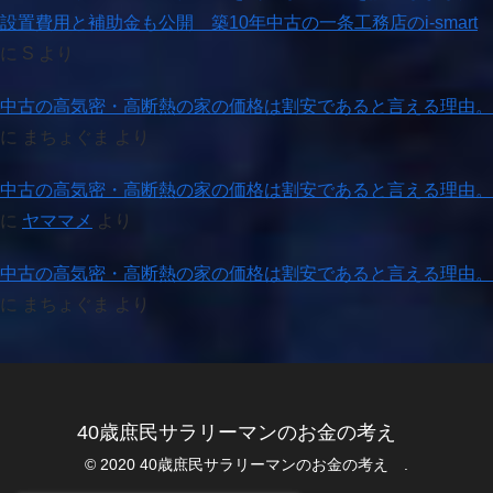
設置費用と補助金も公開 築10年中古の一条工務店のi-smart
に
S
より
中古の高気密・高断熱の家の価格は割安であると言える理由。
に
まちょぐま
より
中古の高気密・高断熱の家の価格は割安であると言える理由。
に
ヤママメ
より
中古の高気密・高断熱の家の価格は割安であると言える理由。
に
まちょぐま
より
40歳庶民サラリーマンのお金の考え
© 2020 40歳庶民サラリーマンのお金の考え .