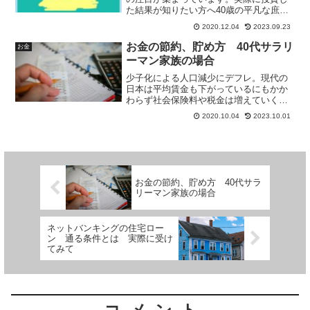
た結果が知りたい方へ40歳の平凡な庶民
サラリーマンが株式投資を始めて2年経っ
2020.12.04
2023.09.23
た収益率を公開します。
お金の節約、貯め方 40代サラリ
お金
ーマン家族の場合
少子化による人口減少にデフレ。現代の
日本は平均賃金も下がっているにもかか
わらず社会保険料や税金は増えていくば
かり。生活はどんどん苦しくなっていき
2020.10.04
2023.10.01
ます。40歳庶民サラリーマン妻子3人家族
で平均的な年収という平均的日本家庭は
生活は苦しいのか？お金の節約、貯め方
の考え方について庶民目線で書いていま
す。また本の紹介として『「バビロンの
大富豪」ジョージ・S・クレイソン著』を
お金の節約、貯め方 40代サラ
紹介しています。
リーマン家族の場合
ネットバンキングの住宅ロー
ン 通る条件とは 実際に受け
てみて