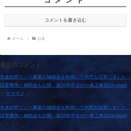
コメント
コメントを書き込む
ホーム
お金
最近のコメント
先進的窓リノベ事業の補助金を利用して内窓を設置しました
設置費用と補助金も公開 築10年中古の一条工務店のi-smart
に
ヤママメ
より
先進的窓リノベ事業の補助金を利用して内窓を設置しました
設置費用と補助金も公開 築10年中古の一条工務店のi-smart
に
S
より