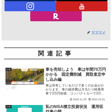
ヤママメ
関連記事
車を売却しよう 車は年間70万円
お金
かかる 固定費削減 買取査定申
し込み編
車は所有しているだけで多くのお金がか
かります。車の維持費は月当たり軽乗用
車で3万円前後、コンパクトカーで3万～4
万円、ミニバンで4万円～5万円となると
2020.11.25
2023.10.01
言われています。年間で50万円前後もか
かっています。10年ごとに200万円の車の
私のNISA積立投資状況 運用収
お金
乗り換えるとすると購入費用が年間20万
益率公開