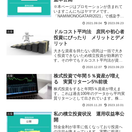
円となりますので合わせて年間70万円も
かかります。ここでは具体的に車を売る
※本ページはプロモーションが含まれて
方法を実体験を元に書いてみたいと思い
いますこんにちはヤママメです。
ます。
「NAMIMONOGATARI2021」で感染予防
されずに開催されてしまい話題になって
2021.09.04
2023.09.23
いますね。今後フェスや音楽イベントの
開催はどうなってしまうのでしょうか。
ドルコスト平均法 庶民や初心者
お金
若い頃は音楽イベ...
投資にぴったり メリットとデメ
リット
大きな資産を持たない庶民は一括で大き
く投資できないため積立投資が効果的で
す。その中でもドルコスト平均法が資産
を持たない庶民には非常におすすめで
2020.12.07
2023.09.23
す。ドルコスト平均法の投資例と供にメ
リットとデメリットを書いています。
株式投資で年間５％資産が増え
お金
る 実質リターン5%前後
株式投資をすると年間5％資産が増えま
す。これは過去100年のデータから平均実
質リターンとして出されています。株式
投資は長期投資においては安定的なリタ
2020.11.20
2023.10.01
ーンを生む投資となります。
私の積立投資状況 運用収益率公
お金
開
預金金利が非常に低くなっており投資へ
の注目が集まっています。実際に投資し