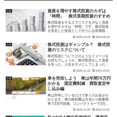
資産を増やす株式投資のカギは
お金
「時間」 株式長期投資のすすめ
株式投資をする上でリスクを少なく資産
を増やすカギは「時間」です。株式投資
を安定した投資として行うには長期投資
が非常に有効です。投資期間による収益
2020.12.03
2023.09.23
率の変動幅により長期投資の有用性と安
定した投資先であることを示していま
株式投資はギャンブル？ 株式投
お金
す。
資のリスクについて
株式投資についてどのようなイメージを
お持ちでしょうか。株式投資をして資産
を失った、人生をダメにしてしまった、
ギャンブルだ。などネガティブなイメー
2020.11.22
2023.10.01
ジを持っている人が多いかもしれませ
ん。では株式投資のリスクはどの程度な
車を売却しよう 車は年間70万円
お金
のでしょうか。株式投資は長期投資では
かかる 固定費削減 買取査定申
リスクの非常に小さい投資であると言え
し込み編
ます。具体的な資料を元に説明していま
す。
車は所有しているだけで多くのお金がか
かります。車の維持費は月当たり軽乗用
車で3万円前後、コンパクトカーで3万～4
万円、ミニバンで4万円～5万円となると
2020.11.25
2023.10.01
言われています。年間で50万円前後もか
かっています。10年ごとに200万円の車の