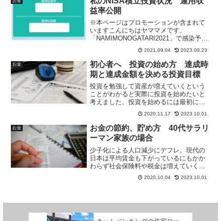
私のNISA積立投資状況 運用収
お金
乗り換えるとすると購入費用が年間20万
益率公開
円となりますので合わせて年間70万円も
かかります。ここでは具体的に車を売る
※本ページはプロモーションが含まれて
方法を実体験を元に書いてみたいと思い
いますこんにちはヤママメです。
ます。
「NAMIMONOGATARI2021」で感染予防
されずに開催されてしまい話題になって
2021.09.04
2023.09.23
いますね。今後フェスや音楽イベントの
開催はどうなってしまうのでしょうか。
初心者へ 投資の始め方 達成時
お金
若い頃は音楽イベ...
期と達成金額を決める投資目標
投資を勉強して資産が増えていくという
ことがわかると実際に投資を始めたいと
考えました。投資を始めるには最初に何
をすれば良いか。それは投資をして何年
2020.11.17
2023.10.01
後にどのくらいの金額にするかという投
資目標を決めることです。これが投資を
お金の節約、貯め方 40代サラリ
お金
行うためには一番重要なことになりま
ーマン家族の場合
す。投資はあくまで手段であって目的で
はありません。
少子化による人口減少にデフレ。現代の
日本は平均賃金も下がっているにもかか
わらず社会保険料や税金は増えていくば
かり。生活はどんどん苦しくなっていき
2020.10.04
2023.10.01
ます。40歳庶民サラリーマン妻子3人家族
で平均的な年収という平均的日本家庭は
生活は苦しいのか？お金の節約、貯め方
の考え方について庶民目線で書いていま
す。また本の紹介として『「バビロンの