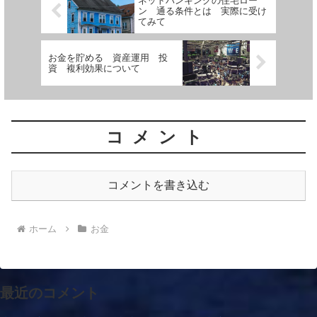
ネットバンキングの住宅ロー
大富豪」ジョージ・S・クレイソン著』を
ン 通る条件とは 実際に受け
紹介しています。
てみて
お金を貯める 資産運用 投
資 複利効果について
コメント
コメントを書き込む
ホーム
お金
最近のコメント