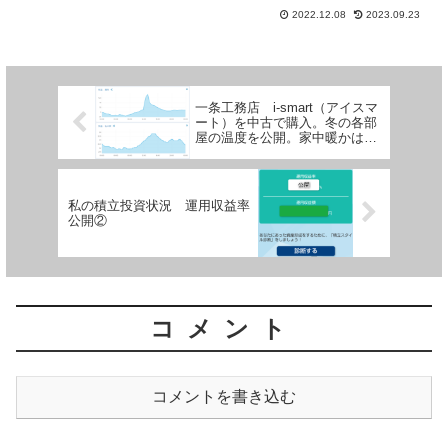
ト）の実績です。
2022.12.08
2023.09.23
一条工務店 i-smart（アイスマ
ート）を中古で購入。冬の各部
屋の温度を公開。家中暖かは本
当か。
私の積立投資状況 運用収益率
公開②
コメント
コメントを書き込む