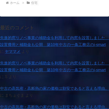
ホーム
住宅
最近のコメント
先進的窓リノベ事業の補助金を利用して内窓を設置しました
設置費用と補助金も公開 築10年中古の一条工務店のi-smart
に
ヤママメ
より
先進的窓リノベ事業の補助金を利用して内窓を設置しました
設置費用と補助金も公開 築10年中古の一条工務店のi-smart
に
S
より
中古の高気密・高断熱の家の価格は割安であると言える理由。
に
まちょぐま
より
中古の高気密・高断熱の家の価格は割安であると言える理由。