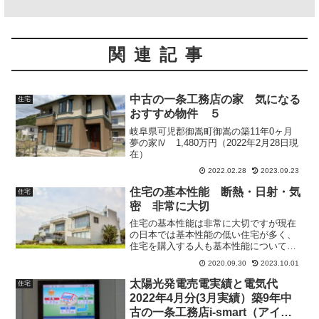
関連記事
中古の一条工務店の家 気になる
住宅
おすすめ物件 ５
岐阜県可児郡御嵩町御嵩の築11年0ヶ月
夢の家Ⅳ 1,480万円（2022年2月28日現
在）
2022.02.28
2023.09.23
住宅の基本性能 断熱・日射・気
住宅
密 非常に大切
住宅の基本性能は非常に大切ですが現在
の日本では基本性能の低い住宅が多く、
住宅を購入する人も基本性能についての
知識が乏しいです。まず基本性能とは何
2020.09.30
2023.10.01
か。基本性能が高い住宅はどのようなメ
リットがあるかという説明を書いていま
太陽光発電売電実績と電気代
住宅
す。
2022年4月分(3月実績）築9年中
古の一条工務店i-smart（アイス