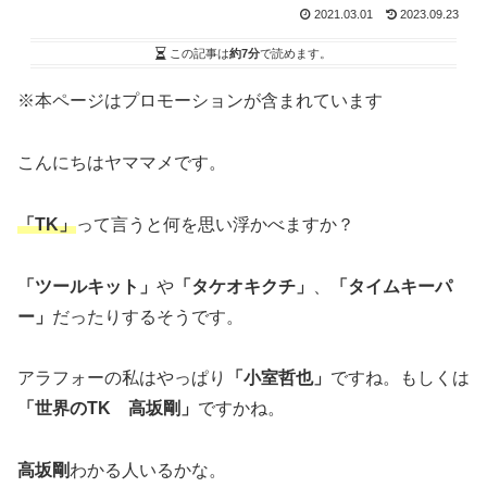
2021.03.01
2023.09.23
この記事は
約7分
で読めます。
※本ページはプロモーションが含まれています
こんにちはヤママメです。
「TK」
って言うと何を思い浮かべますか？
「ツールキット」
や
「タケオキクチ」
、
「タイムキーパ
ー」
だったりするそうです。
アラフォーの私はやっぱり
「小室哲也」
ですね。もしくは
「世界のTK 高坂剛」
ですかね。
高坂剛
わかる人いるかな。