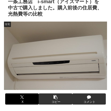
一条工務店 i-smart（アイスマート）を
中古で購入しました。購入前後の住居費、
光熱費等の比較
住宅
X
コピー
コメント