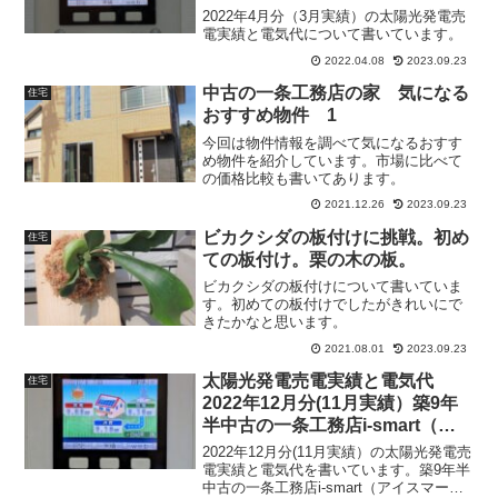
マート）
2022年4月分（3月実績）の太陽光発電売
電実績と電気代について書いています。
2022.04.08
2023.09.23
中古の一条工務店の家 気になる
住宅
おすすめ物件 1
今回は物件情報を調べて気になるおすす
め物件を紹介しています。市場に比べて
の価格比較も書いてあります。
2021.12.26
2023.09.23
ビカクシダの板付けに挑戦。初め
住宅
ての板付け。栗の木の板。
ビカクシダの板付けについて書いていま
す。初めての板付けでしたがきれいにで
きたかなと思います。
2021.08.01
2023.09.23
太陽光発電売電実績と電気代
住宅
2022年12月分(11月実績）築9年
半中古の一条工務店i-smart（ア
イスマート）
2022年12月分(11月実績）の太陽光発電売
電実績と電気代を書いています。築9年半
中古の一条工務店i-smart（アイスマー