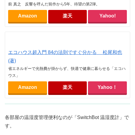
前 真之 反響を呼んだ前作から5年、待望の第2弾。
Amazon
楽天
Yahoo!
エコハウス超入門 84の法則ですぐ分かる 松尾和也
(著)
省エネルギーで光熱費が掛からず、快適で健康に暮らせる「エコハ
ウス」
Amazon
楽天
Yahoo！
各部屋の温湿度管理便利なのが「SwitchBot 温湿度計」で
す。