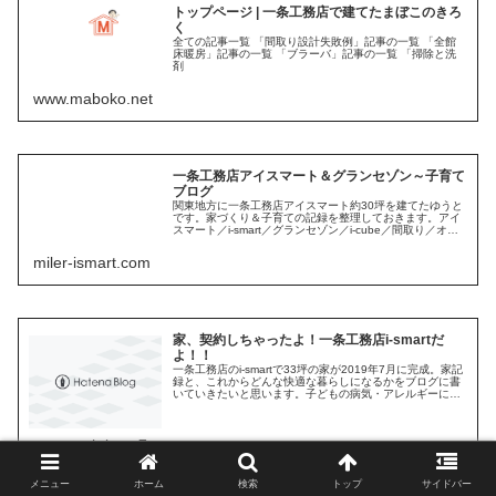
トップページ | 一条工務店で建てたまぼこのきろ
く
全ての記事一覧 「間取り設計失敗例」記事の一覧 「全館
床暖房」記事の一覧 「ブラーバ」記事の一覧 「掃除と洗
剤
www.maboko.net
一条工務店アイスマート＆グランセゾン～子育て
ブログ
関東地方に一条工務店アイスマート約30坪を建てたゆうと
です。家づくり＆子育ての記録を整理しておきます。アイ
スマート／i-smart／グランセゾン／i-cube／間取り／オプ
ション／坪単価／予算／失敗談／資産運用／子育て／ブロ
グ
miler-ismart.com
家、契約しちゃったよ！一条工務店i-smartだ
よ！！
一条工務店のi-smartで33坪の家が2019年7月に完成。家記
録と、これからどんな快適な暮らしになるかをブログに書
いていきたいと思います。子どもの病気・アレルギーに関
しての体験談等も載せています。
www.petit-isma7.com
メニュー
ホーム
検索
トップ
サイドバー