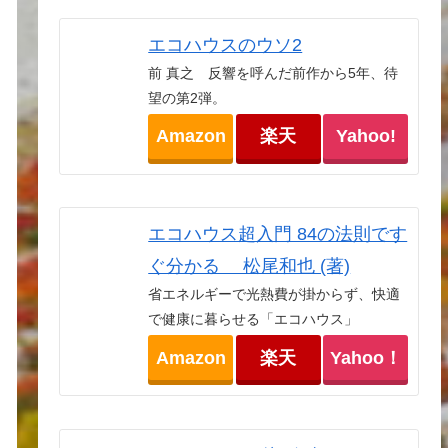
エコハウスのウソ2
前 真之 反響を呼んだ前作から5年、待
望の第2弾。
Amazon
楽天
Yahoo!
エコハウス超入門 84の法則です
ぐ分かる 松尾和也 (著)
省エネルギーで光熱費が掛からず、快適
で健康に暮らせる「エコハウス」
Amazon
楽天
Yahoo！