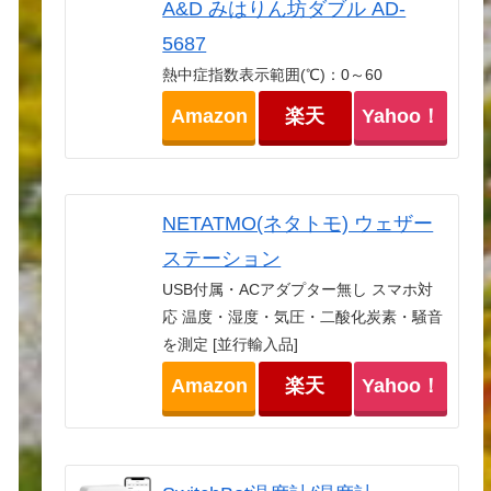
A&D みはりん坊ダブル AD-
5687
熱中症指数表示範囲(℃)：0～60
Amazon
楽天
Yahoo！
NETATMO(ネタトモ) ウェザー
ステーション
USB付属・ACアダプター無し スマホ対
応 温度・湿度・気圧・二酸化炭素・騒音
を測定 [並行輸入品]
Amazon
楽天
Yahoo！