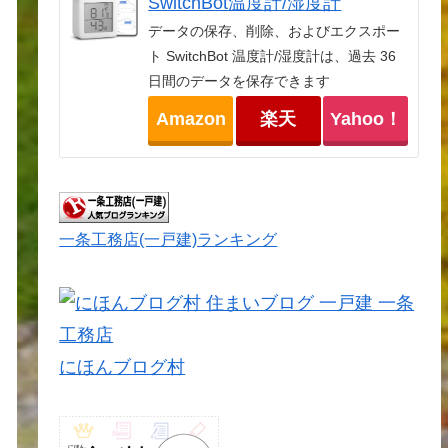
SwitchBot温度計/湿度計
データの保存、削除、およびエクスポー
ト SwitchBot 温度計/湿度計は、過去 36
日間のデータを保存できます
Amazon
楽天
Yahoo！
一条工務店(一戸建)ランキング
にほんブログ村