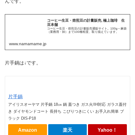
んです。
コーヒー生豆・焙煎豆の計量販売, 極上珈琲 生
豆本舗
コーヒー生豆・焙煎豆の計量販売通販サイト。100g～麻袋
（業務用・卸）まで100種程度、取り揃えています。
www.namamame.jp
片手鍋は↓です。
片手鍋
アイリスオーヤマ 片手鍋 18㎝ 鍋 蓋つき ガス火/IH対応 ガラス蓋付
き ダイヤモンドコート 長持ち こびりつきにくい お手入れ簡単 ブ
ラック DIS-P18
Amazon
楽天
Yahoo！