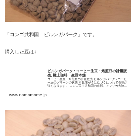
「コンゴ共和国 ビルンガパーク」です。
購入した豆は↓
ビルンガパーク : コーヒー生豆・焙煎豆の計量販
売, 極上珈琲 生豆本舗
コーヒー生豆・焙煎豆の計量販売 ビルンガパーク - コーヒ
ー豆のグリーンの状態 ※数値が５に近づくにつれて色味が
強くなります。 コンゴ民主共和国の東部、アフリカ大陸中
央部に位置するルウェンゾリ山地とエドワード湖の西側
に、世界でも有数のコーヒ...
www.namamame.jp