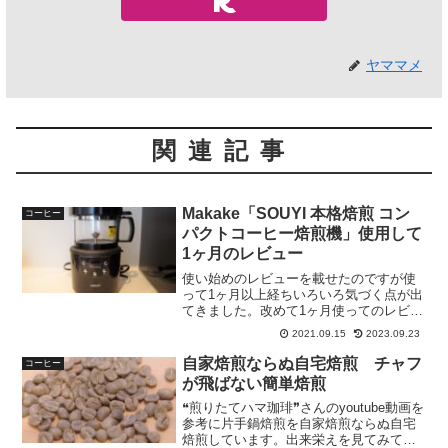
ヤママメ
関連記事
Makake「SOUYI 本格焙煎 コン
コーヒー
パクトコーヒー焙煎機」使用して
1ヶ月のレビュー
使い始めのレビューを載せたのですが使
って1ヶ月以上経ちいろいろ気づく点が出
てきました。改めて1ヶ月使ってのレビュ
ーを書きたいと思います。
2021.09.15
2023.09.23
自家焙煎ならぬ自宅焙煎 チャフ
コーヒー
が飛ばない簡単焙煎
❝煎りたてハマ珈琲❞さんのyoutube動画を
参考に片手鍋焙煎を自家焙煎ならぬ自宅
焙煎しています。出来栄えを見てみてく