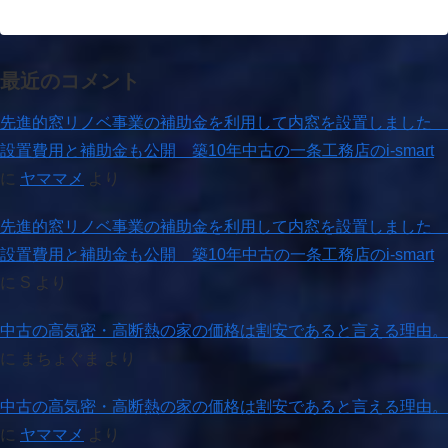
最近のコメント
先進的窓リノベ事業の補助金を利用して内窓を設置しました
設置費用と補助金も公開 築10年中古の一条工務店のi-smart
に
ヤママメ
より
先進的窓リノベ事業の補助金を利用して内窓を設置しました
設置費用と補助金も公開 築10年中古の一条工務店のi-smart
に
S
より
中古の高気密・高断熱の家の価格は割安であると言える理由。
に
まちょぐま
より
中古の高気密・高断熱の家の価格は割安であると言える理由。
に
ヤママメ
より