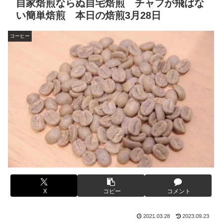
自家焙煎ならぬ自宅焙煎 チャフが飛ばな
い簡単焙煎 本日の焙煎3月28日
コーヒー
X
コピー
コメント
2021.03.28
2023.09.23