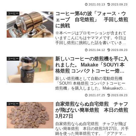
ださい。
2021.03.13
2023.09.23
コーヒー第4の波「フォース・ウ
コーヒー
ェーブ 自宅焙煎」 手回し焙煎
に挑戦
※本ページはプロモーションが含まれて
いますこんにちはヤママメです。今日は
手回し焙煎に挑戦した話を書いていきた
いと思います。コーヒーは現在第4の波
2021.04.12
2023.09.23
「フォース・ウェーブ」がきているそう
です。「フォース・ウェーブ」はずばり
新しいコーヒーの焙煎機を手に入
コーヒー
自宅焙煎だそうです。↓の...
れました。 Makake「SOUYI 本
格焙煎 コンパクトコーヒー焙煎
機」
新しい焙煎機として自動の電動焙煎機
「SOUYI 本格焙煎 コンパクトコーヒー
焙煎機」を購入しました。Makuakeの応
援購入です。購入レビューです。
2021.07.25
2023.09.23
自家焙煎ならぬ自宅焙煎 チャフ
コーヒー
が飛ばない簡単焙煎 本日の焙煎
3月27日
自家焙煎ならぬ自宅焙煎 チャフが飛ば
ない簡単焙煎 本日の焙煎3月27日。片手
鍋を使った簡単焙煎です。「グアテマ