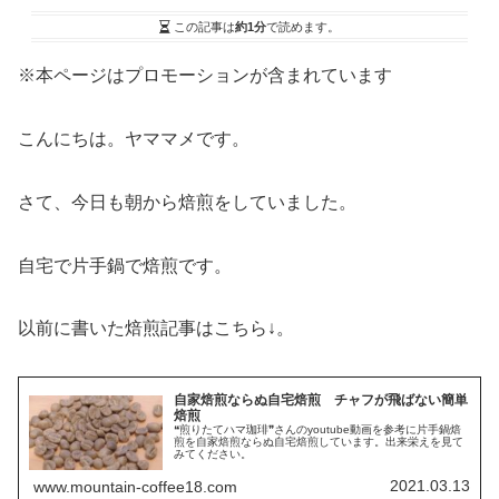
この記事は
約1分
で読めます。
※本ページはプロモーションが含まれています
こんにちは。ヤママメです。
さて、今日も朝から焙煎をしていました。
自宅で片手鍋で焙煎です。
以前に書いた焙煎記事はこちら↓。
自家焙煎ならぬ自宅焙煎 チャフが飛ばない簡単
焙煎
❝煎りたてハマ珈琲❞さんのyoutube動画を参考に片手鍋焙
煎を自家焙煎ならぬ自宅焙煎しています。出来栄えを見て
みてください。
2021.03.13
www.mountain-coffee18.com