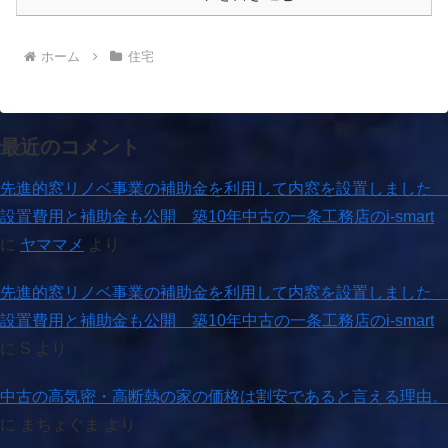
ホーム
住宅
最近のコメント
先進的窓リノベ事業の補助金を利用して内窓を設置しました
設置費用と補助金も公開 築10年中古の一条工務店のi-smart
に
ヤママメ
より
先進的窓リノベ事業の補助金を利用して内窓を設置しました
設置費用と補助金も公開 築10年中古の一条工務店のi-smart
に
S
より
中古の高気密・高断熱の家の価格は割安であると言える理由。
に
まちょぐま
より