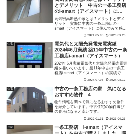
とデメリット 中古の一条工務店
のi-smart（アイスマート）に住
んでみて
高気密高断熱の家とは？メリットとデメ
リット 実際に中古の一条工務店のi-
smart（アイスマート）に住んでみて感じ
たメリット、デメリットと注意点を書い
2021.05.08
2023.09.23
ています。
電気代と太陽光発電売電実績
住宅
2024年6月実績 築11年中古の一条
工務店i-smart（アイスマート）
2024年6月実績電気代と太陽光発電売電実
績を書いています。築11年中古の一条工
務店i-smart（アイスマート）の実績で
す。
2024.07.06
2024.08.12
中古の一条工務店の家 気になる
住宅
おすすめ物件 4
物件情報を調べて気になるおすすめ物件
を紹介しています。中古住宅の物件選び
の参考になると幸いです。
2022.01.31
2023.09.23
一条工務店 i-smart（アイスマ
住宅
ート）を中古で購入しました。購