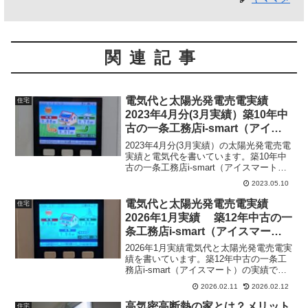
関連記事
電気代と太陽光発電売電実績
住宅
2023年4月分(3月実績）築10年中
古の一条工務店i-smart（アイス
マート）
2023年4月分(3月実績）の太陽光発電売電
実績と電気代を書いています。築10年中
古の一条工務店i-smart（アイスマート）
の実績です。
2023.05.10
電気代と太陽光発電売電実績
住宅
2026年1月実績 築12年中古の一
条工務店i-smart（アイスマー
ト）
2026年1月実績電気代と太陽光発電売電実
績を書いています。築12年中古の一条工
務店i-smart（アイスマート）の実績で
す。
2026.02.11
2026.02.12
高気密高断熱の家とは？メリット
住宅