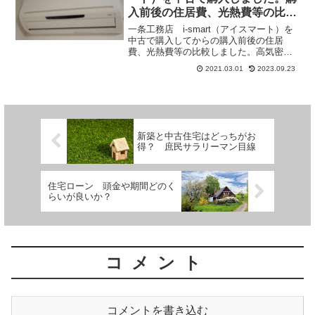
入前後の住居費、光熱費等の比
較
一条工務店 i-smart（アイスマート）を
中古で購入してからの購入前後の住居
費、光熱費等の比較しました。高気密高
断熱の家は高いですが光熱費を抑えるこ
2021.03.01
2023.09.23
とができます。中古の高気密高断熱の家
を買うことで初期費用を安くすることが
できます。中古のi-smart（アイスマー
ト）を購入すると家計はどのように変わ
るのか。
新築と中古住宅はどっちがお
得？ 庶民サラリーマン目線
住宅ローン 頭金や期間どのく
らいが良いか？
コメント
コメントを書き込む