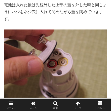
電池は入れた後は先程外した上部の蓋を外した時と同じよ
うにネジをネジ穴に入れて閉めながら蓋を閉めていきま
す。
ネジ穴にネジ先が入る位置で閉めます。形状にくびれがあるので形状を合わせて
いけばネジ穴に入ります。
メニュー
ホーム
検索
トップ
サイドバー