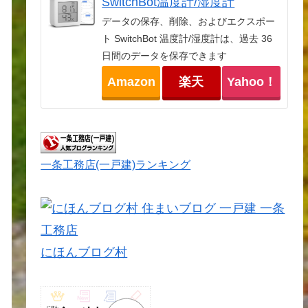
SwitchBot温度計/湿度計
データの保存、削除、およびエクスポー
ト SwitchBot 温度計/湿度計は、過去 36
日間のデータを保存できます
Amazon
楽天
Yahoo！
一条工務店(一戸建)ランキング
にほんブログ村