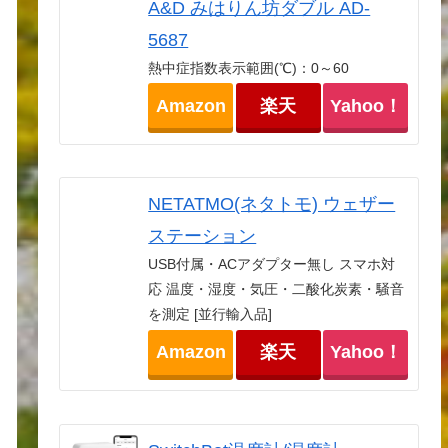
A&D みはりん坊ダブル AD-
5687
熱中症指数表示範囲(℃)：0～60
Amazon
楽天
Yahoo！
NETATMO(ネタトモ) ウェザー
ステーション
USB付属・ACアダプター無し スマホ対
応 温度・湿度・気圧・二酸化炭素・騒音
を測定 [並行輸入品]
Amazon
楽天
Yahoo！