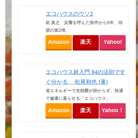
エコハウスのウソ2
前 真之 反響を呼んだ前作から5年、待
望の第2弾。
Amazon
楽天
Yahoo!
エコハウス超入門 84の法則です
ぐ分かる 松尾和也 (著)
省エネルギーで光熱費が掛からず、快適
で健康に暮らせる「エコハウス」
Amazon
楽天
Yahoo！