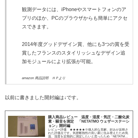
観測データには、iPhoneやスマートフォンのア
プリのほか、PCのブラウザからも簡単にアクセ
スできます。
2014年度グッドデザイン賞、他にも3つの賞を受
賞したフランスのスタイリッシュなデザイン追
加モジュールにより拡張が可能。
amazon 商品説明 ＨＰより
以前に書きました開封編は↓です。
購入商品レビュー 温度・湿度・気圧・二酸化炭
素・騒音を測定 「NETATMO ウェザーステーシ
ョン」開封編
レビュー評価 ★★★★★※個人的な見解、好みが反映さ
れた評価点です。気密断熱性の良い家に住み替えたため気
温、湿度を定期的に測定したいと思ったため「NETATMO