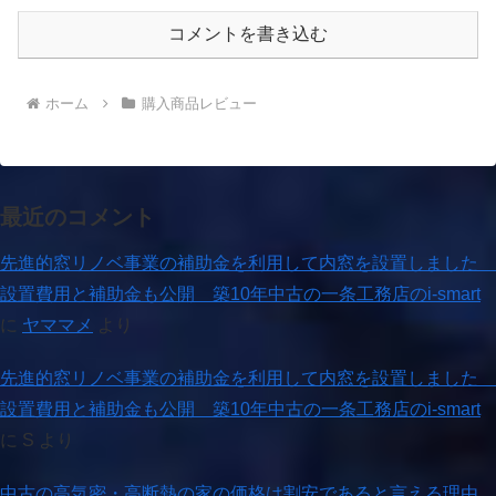
コメントを書き込む
ホーム
購入商品レビュー
最近のコメント
先進的窓リノベ事業の補助金を利用して内窓を設置しました
設置費用と補助金も公開 築10年中古の一条工務店のi-smart
に
ヤママメ
より
先進的窓リノベ事業の補助金を利用して内窓を設置しました
設置費用と補助金も公開 築10年中古の一条工務店のi-smart
に
S
より
中古の高気密・高断熱の家の価格は割安であると言える理由。