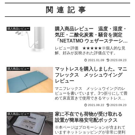
関連記事
購入商品レビュー 温度・湿度・
購入商品レビュー
気圧・二酸化炭素・騒音を測定
「NETATMO ウェザーステーショ
ン」セットアップ編
レビュー評価 ★★★★★※個人的な見
解、好みが反映された評価点です。
2021.01.09
2023.09.23
マットレスを購入しました。マニ
購入商品レビュー
フレックス メッシュウイング
レビュー
マニフレックス メッシュウイングのレ
ビューを書いています。3つ折りにして畳
めて床直置きで使用できるマットレスで
す。固めマットレスが好みの方には良い
2021.08.22
2023.09.23
と思います。
家に不在でも荷物が受け取れる
購入商品レビュー
設置が簡単格安宅配ボックス
※本ページはプロモーションが含まれて
いますネットショッピングが非常に便利