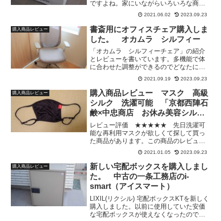
ですよね。家にいながらいろいろな商品
を値段を比較しながら買えます。口コミ
2021.06.02
2023.09.23
を見て良い製品かどうか検討できます。
しかし、受け取りの際に家にいないとい
書斎用にオフィスチェア購入しま
購入商品レビュー
けないのが困ります。時間...
した。 オカムラ シルフィー
「オカムラ シルフィーチェア」の紹介
とレビューを書いています。多機能で体
に合わせた調整ができるのでどなたにも
おすすめです。
2021.09.19
2023.09.23
購入商品レビュー マスク 高級
購入商品レビュー
シルク 洗濯可能 「京都西陣石
鹸×中忠商店 お休み美容シルク
マスク」
レビュー評価 ★★★★★ 先日洗濯可
能な再利用マスクが欲しくて探して買っ
た商品があります。この商品のレビュー
をしたいと思います。
2021.01.05
2023.09.23
新しい宅配ボックスを購入しまし
購入商品レビュー
た。 中古の一条工務店のi-
smart（アイスマート）
LIXIL(リクシル) 宅配ボックスKTを新しく
購入しました。以前に使用していた安価
な宅配ボックスが使えなくなったので購