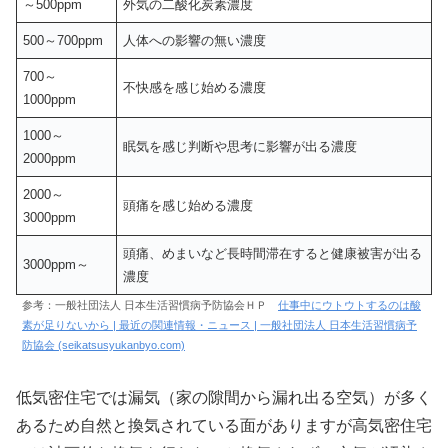
～500ppm
外気の二酸化炭素濃度
500～700ppm
人体への影響の無い濃度
700～
不快感を感じ始める濃度
1000ppm
1000～
眠気を感じ判断や思考に影響が出る濃度
2000ppm
2000～
頭痛を感じ始める濃度
3000ppm
頭痛、めまいなど長時間滞在すると健康被害が出る
3000ppm～
濃度
参考：一般社団法人 日本生活習慣病予防協会ＨＰ
仕事中にウトウトするのは酸
素が足りないから | 最近の関連情報・ニュース | 一般社団法人 日本生活習慣病予
防協会 (seikatsusyukanbyo.com)
低気密住宅では漏気（家の隙間から漏れ出る空気）が多く
あるため自然と換気されている面がありますが高気密住宅