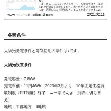
か。
一条工務店 i-smart（アイスマート）を中古で購入。冬の
各部屋の温度を測定しました。家中暖かというのは本当な
のか。実際に住んで体験していることを書いてみました。
暖房条件と電気代も書いてありますので是非見てみてくだ
2021.02.11
www.mountain-coffee18.com
さい。
各種条件
太陽光発電条件と電気使用の条件は↓です。
太陽光設置条件
発電容量：7.8kW
売電単価：11円/kWh（2023年3月より 10年固定価格買
取制度｛FIT制度｝終了 →一条でんき 買取に切り替
え）
地域：中部地方 6地域