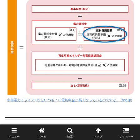
中部電力ミライズ | なぜいつもより電気料金が高くなっているのですか。 (dga.jp)
先進的窓リノベ事業を利用して内窓設置
メニュー
ホーム
検索
トップ
サイドバー