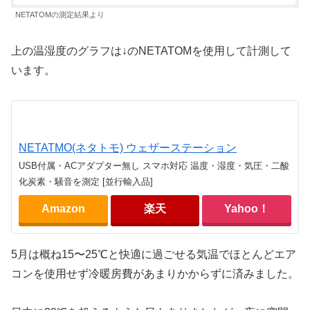
NETATOMの測定結果より
上の温湿度のグラフは↓のNETATOMを使用して計測して
います。
NETATMO(ネタトモ) ウェザーステーション
USB付属・ACアダプター無し スマホ対応 温度・湿度・気圧・二酸
化炭素・騒音を測定 [並行輸入品]
Amazon
楽天
Yahoo！
5月は概ね15〜25℃と快適に過ごせる気温でほとんどエア
コンを使用せず冷暖房費があまりかからずに済みました。