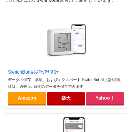
上の測定は↓のＳwithbot温湿度計で測定しています。
SwitchBot温度計/湿度計
データの保存、削除、およびエクスポート SwitchBot 温度計/湿度
計は、過去 36 日間のデータを保存できます
Amazon
楽天
Yahoo！