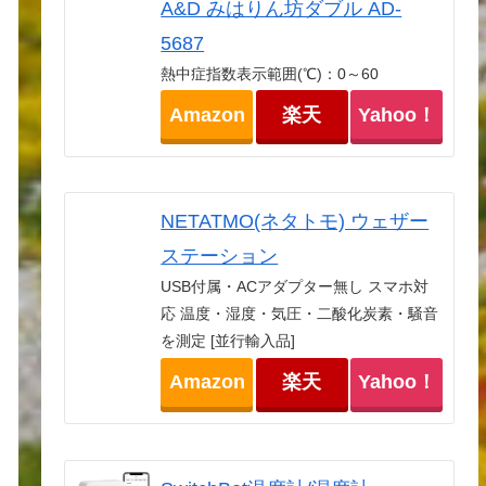
A&D みはりん坊ダブル AD-
5687
熱中症指数表示範囲(℃)：0～60
Amazon
楽天
Yahoo！
NETATMO(ネタトモ) ウェザー
ステーション
USB付属・ACアダプター無し スマホ対
応 温度・湿度・気圧・二酸化炭素・騒音
を測定 [並行輸入品]
Amazon
楽天
Yahoo！