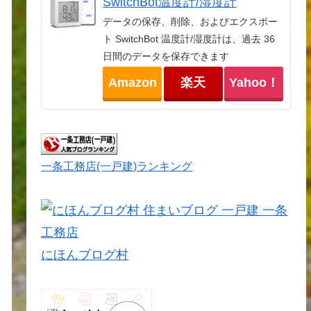
SwitchBot温度計/湿度計
データの保存、削除、およびエクスポー
ト SwitchBot 温度計/湿度計は、過去 36
日間のデータを保存できます
Amazon
楽天
Yahoo！
一条工務店(一戸建)ランキング
にほんブログ村