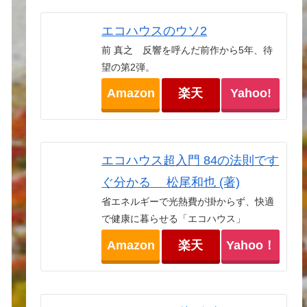
エコハウスのウソ2
前 真之 反響を呼んだ前作から5年、待
望の第2弾。
Amazon
楽天
Yahoo!
エコハウス超入門 84の法則です
ぐ分かる 松尾和也 (著)
省エネルギーで光熱費が掛からず、快適
で健康に暮らせる「エコハウス」
Amazon
楽天
Yahoo！