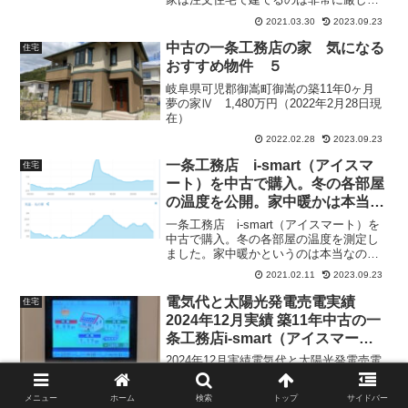
です。では庶民が出に入れる方法何があ
2021.03.30
2023.09.23
るのか。書いてあります。
中古の一条工務店の家 気になる
住宅
おすすめ物件 ５
岐阜県可児郡御嵩町御嵩の築11年0ヶ月
夢の家Ⅳ 1,480万円（2022年2月28日現
在）
2022.02.28
2023.09.23
一条工務店 i-smart（アイスマ
住宅
ート）を中古で購入。冬の各部屋
の温度を公開。家中暖かは本当
か。
一条工務店 i-smart（アイスマート）を
中古で購入。冬の各部屋の温度を測定し
ました。家中暖かというのは本当なの
か。実際に住んで体験していることを書
2021.02.11
2023.09.23
いてみました。暖房条件と電気代も書い
てありますので是非見てみてください。
電気代と太陽光発電売電実績
住宅
2024年12月実績 築11年中古の一
条工務店i-smart（アイスマー
ト）
2024年12月実績電気代と太陽光発電売電
実績を書いています。築11年中古の一条
工務店i-smart（アイスマート）の実績で
メニュー
ホーム
検索
トップ
サイドバー
す。