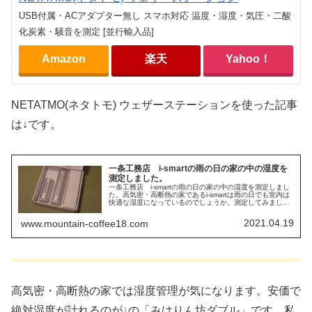
USB付属・ACアダプター無し スマホ対応 温度・湿度・気圧・二酸
化炭素・騒音を測定 [並行輸入品]
Amazon
楽天
Yahoo！
NETATMO(ネタトモ) ウェザーステーションを使った記事
は↓です。
一条工務店 i-smartの雨の日の家の中の湿度を
測定しました。
一条工務店 i-smartの雨の日の家の中の湿度を測定しまし
た。高気密・高断熱の家であるi-smartは雨の日でも室内は
快適な湿度になっているのでしょうか。測定してみまし
た。
2021.04.19
www.mountain-coffee18.com
高気密・高断熱の家では湿度管理が気になります。安価で
絶対湿度が計れるのが↓の「みはりん坊ダブル」です。私