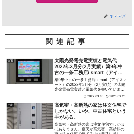
ヤママメ
関連記事
太陽光発電売電実績と電気代
住宅
2022年3月分(2月実績）築9年中
古の一条工務店i-smart（アイス
マート）
築9年中古の一条工務店i-smart（アイスマ
ート）の2022年3月分（2月実績）の太陽
光発電売電実績と電気代を書いていま
す。
2022.03.05
2023.09.23
高気密・高断熱の家は注文住宅で
住宅
しかない。いや、中古住宅という
手がある。
高気密・高断熱の家は注文住宅でしかほ
ぼありません。庶民が高気密・高断熱の
家は注文住宅で建てるのは非常に厳しい