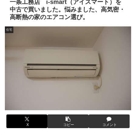
一条工務店 i-smart（アイスマート）を
中古で買いました。悩みました、高気密・
高断熱の家のエアコン選び。
住宅
X
コピー
コメント