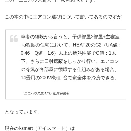
上の「エコハウス超入門」松尾和也著です。
この本の中にエアコン選びについて書いてあるのですが
筆者の経験から言うと、子供部屋2部屋+主寝室
+α程度の住宅において、HEAT20のG2（UA値：
0.46 Q値：1.6）以上の断熱性能でC値：1以
下、さらに日射遮蔽をしっかり行い、エアコン
の冷気が各部屋に循環する仕組みがある場合、
14畳用の200V機種1台で家全体を冷房できる。
「エコハウス超入門」松尾和也著
となっています。
現在のi-smart（アイスマート）は