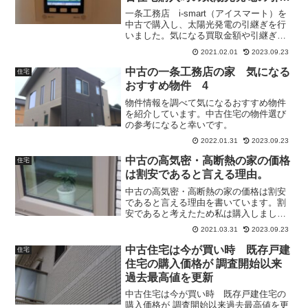
ぎ。
一条工務店 i-smart（アイスマート）を
中古で購入し、太陽光発電の引継ぎを行
いました。気になる買取金額や引継ぎの
仕方などをまとめていますので見てみて
2021.02.01
2023.09.23
ください。
中古の一条工務店の家 気になる
住宅
おすすめ物件 4
物件情報を調べて気になるおすすめ物件
を紹介しています。中古住宅の物件選び
の参考になると幸いです。
2022.01.31
2023.09.23
中古の高気密・高断熱の家の価格
住宅
は割安であると言える理由。
中古の高気密・高断熱の家の価格は割安
であると言える理由を書いています。割
安であると考えたため私は購入しまし
た。
2021.03.31
2023.09.23
中古住宅は今が買い時 既存戸建
住宅
住宅の購入価格が 調査開始以来
過去最高値を更新
中古住宅は今が買い時 既存戸建住宅の
購入価格が 調査開始以来過去最高値を更