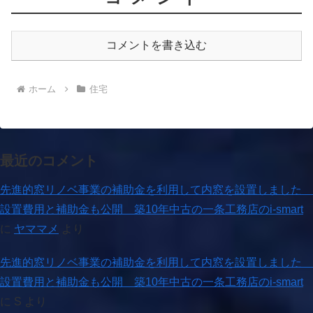
コメントを書き込む
ホーム
住宅
最近のコメント
先進的窓リノベ事業の補助金を利用して内窓を設置しました
設置費用と補助金も公開 築10年中古の一条工務店のi-smart
に
ヤママメ
より
先進的窓リノベ事業の補助金を利用して内窓を設置しました
設置費用と補助金も公開 築10年中古の一条工務店のi-smart
に
S
より