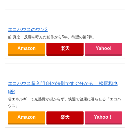
エコハウスのウソ2
前 真之 反響を呼んだ前作から5年、待望の第2弾。
Amazon
楽天
Yahoo!
エコハウス超入門 84の法則ですぐ分かる 松尾和也
(著)
省エネルギーで光熱費が掛からず、快適で健康に暮らせる「エコハ
ウス」
Amazon
楽天
Yahoo！