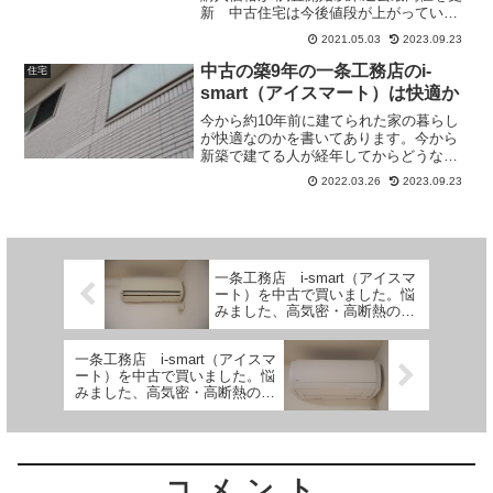
新 中古住宅は今後値段が上がっていき
ます。買うなら今が安く買えるチャンス
2021.05.03
2023.09.23
です。
中古の築9年の一条工務店のi-
住宅
smart（アイスマート）は快適か
今から約10年前に建てられた家の暮らし
が快適なのかを書いてあります。今から
新築で建てる人が経年してからどうなる
かや中古で購入を考えるている人の参考
2022.03.26
2023.09.23
になると思います。
一条工務店 i-smart（アイスマ
ート）を中古で買いました。悩
みました、高気密・高断熱の家
のエアコン選び。
一条工務店 i-smart（アイスマ
ート）を中古で買いました。悩
みました、高気密・高断熱の家
のエアコン選び。設置しまし
た。
コメント