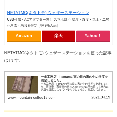
NETATMO(ネタトモ) ウェザーステーション
USB付属・ACアダプター無し スマホ対応 温度・湿度・気圧・二酸
化炭素・騒音を測定 [並行輸入品]
Amazon
楽天
Yahoo！
NETATMO(ネタトモ) ウェザーステーションを使った記事
は↓です。
一条工務店 i-smartの雨の日の家の中の湿度を
測定しました。
一条工務店 i-smartの雨の日の家の中の湿度を測定しまし
た。高気密・高断熱の家であるi-smartは雨の日でも室内は
快適な湿度になっているのでしょうか。測定してみまし
た。
2021.04.19
www.mountain-coffee18.com