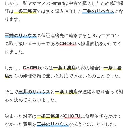
しかし、私ヤママメのi-smartは中古で購入したため修理保
証は
一条工務店
では無く購入仲介した
三井のリハウス
にな
ります。
三井のリハウス
の保証連絡先に連絡するとＲayエアコン
の取り扱いメーカーである
CHOFU
へ修理依頼をかけてく
れました。
しかし、
CHOFU
からは
一条工務店
の家の場合は
一条工務
店
からの修理依頼で無いと対応できないとのことでした。
そこで
三井のリハウス
と
一条工務店
が連絡を取り合って対
応を決めてもらいました。
決まった対応は
一条工務店
が
CHOFU
に修理依頼をかけて
かかった費用を
三井のリハウス
が払うとのことでした。