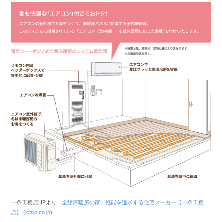
一条工務店HPより
全館床暖房の家｜性能を追求する住宅メーカー【一条工務
店】 (ichijo.co.jp)