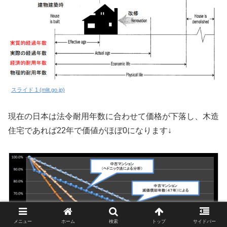
スライド 1 (mlit.go.jp)
現在の日本は法令耐用年数に合わせて価格が下落し、木造
住宅であれば22年で価値がほぼ0になります↓
メニュー
ホーム
検索
トップ
サイドバー