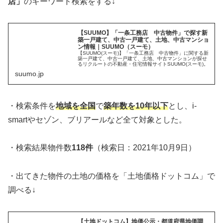
店」
のキーワード検索をする↓
【SUUMO】「一条工務店 中古物件」で探す新
築一戸建て、中古一戸建て、土地、中古マンショ
ン情報｜SUUMO（スーモ）
【SUUMO(スーモ)】「一条工務店 中古物件」に関する新
築一戸建て、中古一戸建て、土地、中古マンションが探せ
るリクルートの不動産・住宅情報サイトSUUMO(スーモ)。
suumo.jp
・検索条件を
地域を全国
で
築年数を10年以下
とし、i-
smartやセゾン、ブリアールなど全て対象とした。
・検索結果物件数
118件
（検索日：2021年10月9日）
・出てきた物件の土地の価格を「土地価格ドットコム」で
調べる↓
【土地ドットコム】地価公示・都道府県地価調