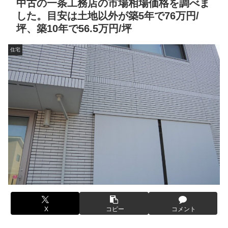
中古の一条工務店の市場相場価格を調べま
した。目安は土地以外が築5年で76万円/
坪、築10年で56.5万円/坪
住宅
X
コピー
コメント