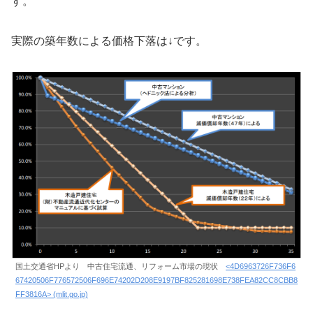
す。
実際の築年数による価格下落は↓です。
国土交通省HPより 中古住宅流通、リフォーム市場の現状
<4D6963726F736F6
67420506F776572506F696E74202D208E9197BF825281698E738FEA82CC8CBB8
FF3816A> (mlit.go.jp)