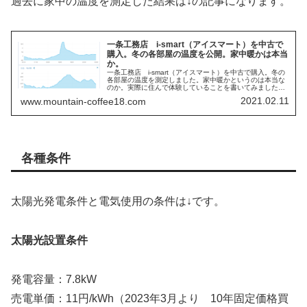
過去に家中の温度を測定した結果は↓の記事になります。
一条工務店 i-smart（アイスマート）を中古で
購入。冬の各部屋の温度を公開。家中暖かは本当
か。
一条工務店 i-smart（アイスマート）を中古で購入。冬の
各部屋の温度を測定しました。家中暖かというのは本当な
のか。実際に住んで体験していることを書いてみました。
暖房条件と電気代も書いてありますので是非見てみてくだ
2021.02.11
www.mountain-coffee18.com
さい。
各種条件
太陽光発電条件と電気使用の条件は↓です。
太陽光設置条件
発電容量：7.8kW
売電単価：11円/kWh（2023年3月より 10年固定価格買