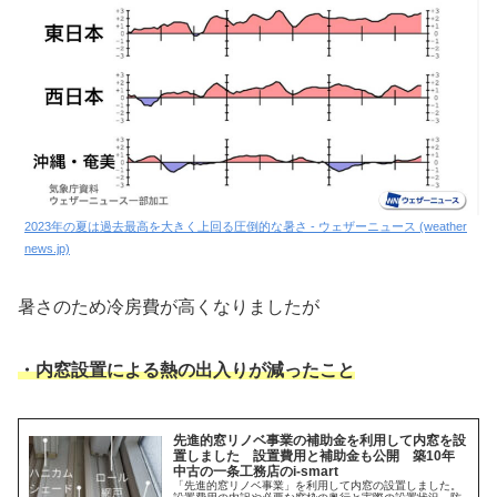
2023年の夏は過去最高を大きく上回る圧倒的な暑さ - ウェザーニュース (weather
news.jp)
暑さのため冷房費が高くなりましたが
・内窓設置による熱の出入りが減ったこと
先進的窓リノベ事業の補助金を利用して内窓を設
置しました 設置費用と補助金も公開 築10年
中古の一条工務店のi-smart
「先進的窓リノベ事業」を利用して内窓の設置しました。