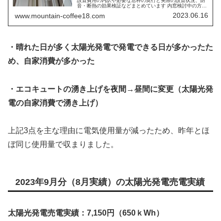
設置費用の内訳や必要な窓枠の奥行と実際の設置状況、防
音・断熱の効果検証などまとめています 内窓検討中の方な
ど参考になるかと思います。
2023.06.16
www.mountain-coffee18.com
・晴れた日が多く太陽光発電で発電できる日が多かったた
め、自家消費が多かった
・エコキュートの湧き上げを夜間→昼間に変更（太陽光発
電の自家消費で湧き上げ）
上記3点を主な理由に電気使用量が減ったため、昨年とほ
ぼ同じ使用量で収まりました。
2023年9月分（8月実績）の太陽光発電売電実績
太陽光発電売電実績：7,150円（650ｋWh）