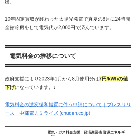
出
。
10年固定買取が終わった太陽光発電で真夏の8月に24時間
全館冷房をして電気代が2,000円で済んでいます。
電気料金の推移について
政府支援により2023年1月から8月使用分は
7円/kWhの値
下げ
になっています。↓
電気料金の激変緩和措置に伴う申請について｜プレスリリ
ース｜中部電力ミライズ (chuden.co.jp)
電気・ガス料金支援｜経済産業省 資源エネルギ