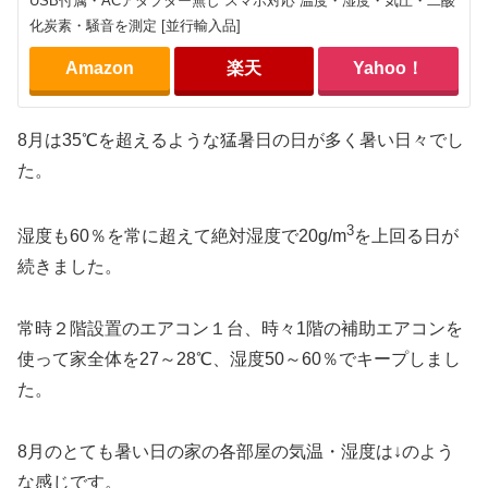
USB付属・ACアダプター無し スマホ対応 温度・湿度・気圧・二酸
化炭素・騒音を測定 [並行輸入品]
Amazon
楽天
Yahoo！
8月は35℃を超えるような猛暑日の日が多く暑い日々でし
た。
3
湿度も60％を常に超えて絶対湿度で20g/m
を上回る日が
続きました。
常時２階設置のエアコン１台、時々1階の補助エアコンを
使って家全体を27～28℃、湿度50～60％でキープしまし
た。
8月のとても暑い日の家の各部屋の気温・湿度は↓のよう
な感じです。