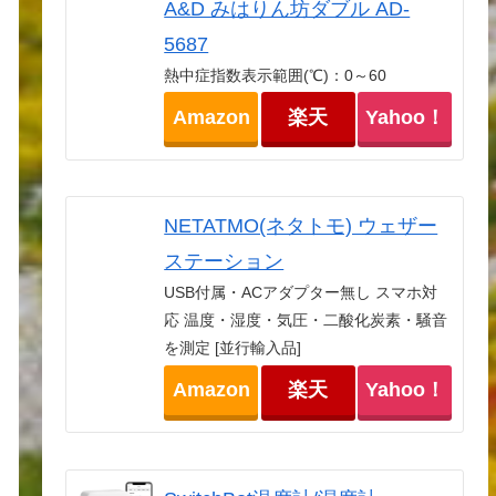
A&D みはりん坊ダブル AD-
5687
熱中症指数表示範囲(℃)：0～60
Amazon
楽天
Yahoo！
NETATMO(ネタトモ) ウェザー
ステーション
USB付属・ACアダプター無し スマホ対
応 温度・湿度・気圧・二酸化炭素・騒音
を測定 [並行輸入品]
Amazon
楽天
Yahoo！