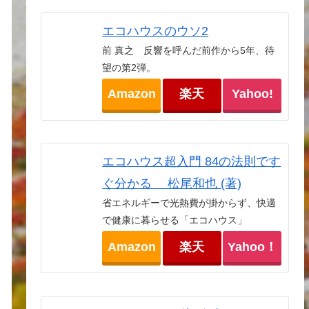
エコハウスのウソ2
前 真之 反響を呼んだ前作から5年、待
望の第2弾。
Amazon
楽天
Yahoo!
エコハウス超入門 84の法則です
ぐ分かる 松尾和也 (著)
省エネルギーで光熱費が掛からず、快適
で健康に暮らせる「エコハウス」
Amazon
楽天
Yahoo！