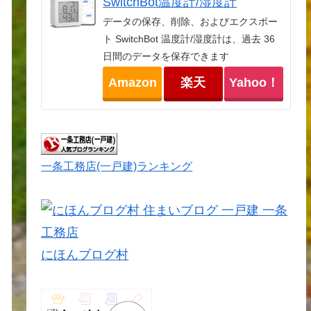
SwitchBot温度計/湿度計
データの保存、削除、およびエクスポー
ト SwitchBot 温度計/湿度計は、過去 36
日間のデータを保存できます
Amazon
楽天
Yahoo！
一条工務店(一戸建)ランキング
にほんブログ村