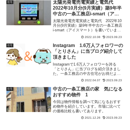
太陽光発電売電実績と電気代
住宅
2022年10月分(9月実績）築9年半
中古の一条工務店i-smart（アイ
スマート）
太陽光発電売電実績と電気代 2022年10
月分(9月実績）築9年半中古の一条工務店
i-smart（アイスマート）を書いていま
す。電気代が上がっておりなかなか厳し
2022.10.08
2023.09.23
いですがなんとか抑えています。
Instagram 1.6万人フォロワーの
住宅
「とりさん」に当ブログ紹介して
頂きました
Instagramで1.6万人フォロワーを誇る
「とりさん」に当ブログを紹介頂きまし
た。一条工務店の中古住宅がお得だよと
いう内容で当ブログを紹介頂いていま
2022.04.07
2023.09.23
す。
中古の一条工務店の家 気になる
住宅
おすすめ物件 1
今回は物件情報を調べて気になるおすす
め物件を紹介しています。市場に比べて
の価格比較も書いてあります。
2021.12.26
2023.09.23