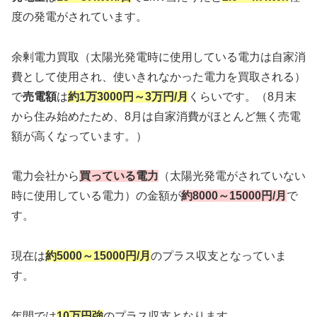
度の発電がされています。
余剰電力買取（太陽光発電時に使用している電力は自家消
費として使用され、使いきれなかった電力を買取される）
で
売電額
は
約1万3000円～3万円/月
くらいです。（8月末
から住み始めたため、8月は自家消費がほとんど無く売電
額が高くなっています。）
電力会社から
買っている電力
（太陽光発電がされていない
時に使用している電力）の金額が
約8000～15000円/月
で
す。
現在は
約
5000～15000円/月
のプラス収支となっていま
す。
年間では
10万円強
のプラス収支となります。