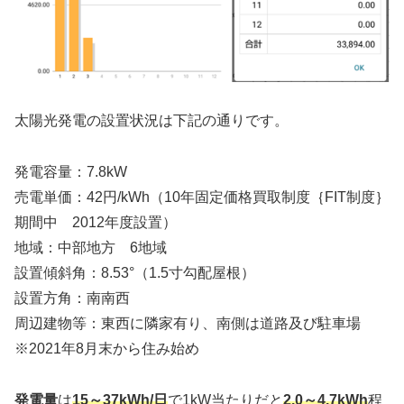
太陽光発電の設置状況は下記の通りです。
発電容量：7.8kW
売電単価：42円/kWh（10年固定価格買取制度｛FIT制度｝
期間中 2012年度設置）
地域：中部地方 6地域
設置傾斜角：8.53°（1.5寸勾配屋根）
設置方角：南南西
周辺建物等：東西に隣家有り、南側は道路及び駐車場
※2021年8月末から住み始め
発電量
は
15～37kWh/日
で1kW当たりだと
2.0～4.7kWh
程