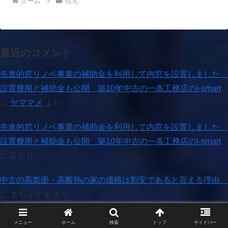
ホーム
住宅
最近のコメント
先進的窓リノベ事業の補助金を利用して内窓を設置しました
設置費用と補助金も公開 築10年中古の一条工務店のi-smart
に
ヤママメ
より
先進的窓リノベ事業の補助金を利用して内窓を設置しました
設置費用と補助金も公開 築10年中古の一条工務店のi-smart
に
S
より
中古の高気密・高断熱の家の価格は割安であると言える理由。
に
まちょぐま
より
中古の高気密・高断熱の家の価格は割安であると言える理由。
メニュー
ホーム
検索
トップ
サイドバー