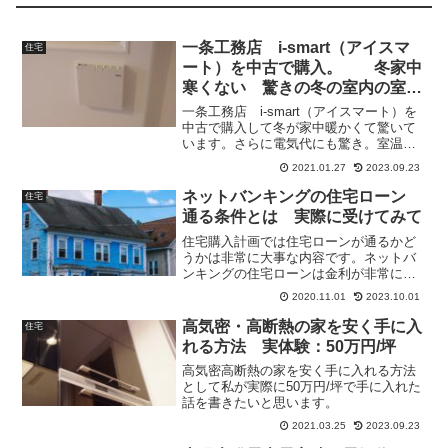
一条工務店 i-smart（アイスマ
住宅
ート）を中古で購入。 冬家中
寒くない 驚きの冬の室内の室温
変化と電気代公開
一条工務店 i-smart（アイスマート）を
中古で購入して冬が家中暖かくて驚いて
います。さらに電気代にも驚き。室温と
電気代を公開しています。
2021.01.27
2023.09.23
ネットバンキングの住宅ローン
住宅
通る条件とは 実際に受けてみて
住宅購入計画では住宅ローンが通るかど
うかは非常に大事な内容です。ネットバ
ンキングの住宅ローンは金利が非常に低
いため魅力的ですが本審査が通るにはど
2020.11.01
2023.10.01
んな条件が必要でしょうか。実際にネッ
トバンキングの住宅ローンを受けてみた
高気密・高断熱の家を安く手に入
住宅
経験から通る条件を挙げてみました。
れる方法 実体験：50万円/坪
高気密高断熱の家を安く手に入れる方法
として私が実際に50万円/坪で手に入れた
話を書きたいと思います。
2021.03.25
2023.09.23