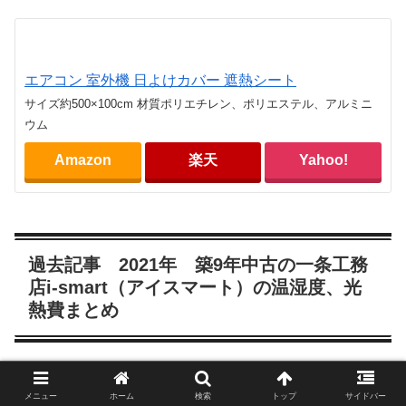
エアコン 室外機 日よけカバー 遮熱シート
サイズ約500×100cm 材質ポリエチレン、ポリエステル、アルミニ
ウム
Amazon
楽天
Yahoo!
過去記事 2021年 築9年中古の一条工務
店i-smart（アイスマート）の温湿度、光
熱費まとめ
築9年中古の一条工務店i-smart（アイスマート）の温湿
メニュー
ホーム
検索
トップ
サイドバー
度、光熱費をまとめた記事は↓になります。