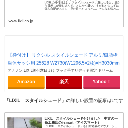
LIXILの外付日よけ、スタイルシェード。夏になると、窓か
ら日差しが差し込んで、とにかく暑い。すだれやよしずは
傷む心配があるし、見た目もちょっと…。そんなお悩み
も、“外付日よけ”ですっきり解決。
www.lixil.co.jp
【枠付け】 リクシル スタイルシェード アルミ/樹脂枠
単体サッシ用 25628 W2730(W1296.5×2枚)×H3030mm
アナノン LIXIL後付窓日よけ フック手すりデッキ固定 ドリーム
Amazon
楽天
Yahoo！
「LIXIL スタイルシェード」
の詳しい設置の記事は↓です
LIXIL スタイルシェード付けました 中古の一
条工務店のi-smart（アイスマート）
「LIXIL スタイルシェード」を日射遮蔽のアウターシェー