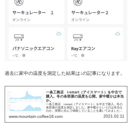
過去に家中の温度を測定した結果は↓の記事になります。
一条工務店 i-smart（アイスマート）を中古で
購入。冬の各部屋の温度を公開。家中暖かは本当
か。
一条工務店 i-smart（アイスマート）を中古で購入。冬の
各部屋の温度を測定しました。家中暖かというのは本当な
のか。実際に住んで体験していることを書いてみました。
暖房条件と電気代も書いてありますので是非見てみてくだ
2021.02.11
www.mountain-coffee18.com
さい。