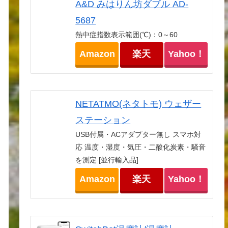
A&D みはりん坊ダブル AD-
5687
熱中症指数表示範囲(℃)：0～60
Amazon
楽天
Yahoo！
NETATMO(ネタトモ) ウェザー
ステーション
USB付属・ACアダプター無し スマホ対
応 温度・湿度・気圧・二酸化炭素・騒音
を測定 [並行輸入品]
Amazon
楽天
Yahoo！