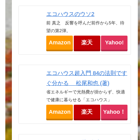
エコハウスのウソ2
前 真之 反響を呼んだ前作から5年、待
望の第2弾。
Amazon
楽天
Yahoo!
エコハウス超入門 84の法則です
ぐ分かる 松尾和也 (著)
省エネルギーで光熱費が掛からず、快適
で健康に暮らせる「エコハウス」
Amazon
楽天
Yahoo！