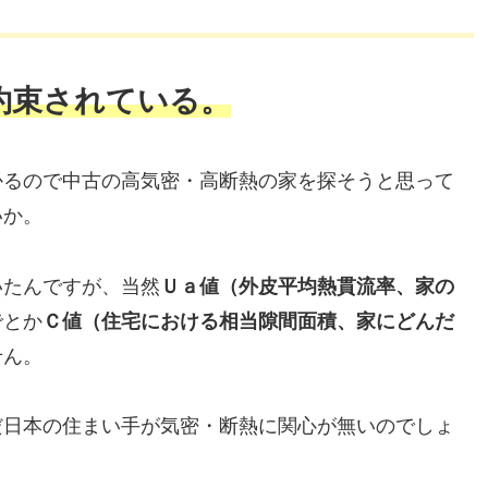
約束されている。
かるので中古の高気密・高断熱の家を探そうと思って
いか。
いたんですが、当然
Ｕａ値（外皮平均熱貫流率、家の
でとか
Ｃ値（住宅における相当隙間面積、家にどんだ
せん。
だ日本の住まい手が気密・断熱に関心が無いのでしょ