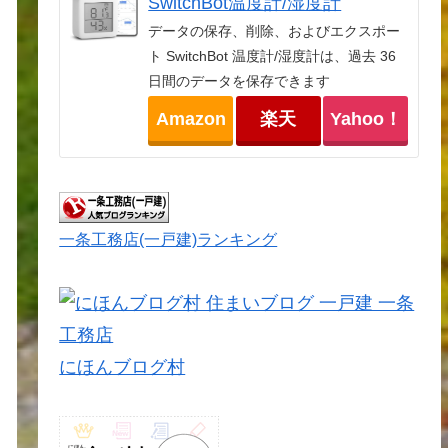
SwitchBot温度計/湿度計
データの保存、削除、およびエクスポー
ト SwitchBot 温度計/湿度計は、過去 36
日間のデータを保存できます
Amazon
楽天
Yahoo！
一条工務店(一戸建)ランキング
にほんブログ村