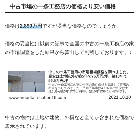
中古市場の一条工務店の価格より安い価格
価格は
2,890万円
ですが妥当な価格なのでしょうか。
価格の妥当性は以前の記事で全国の中古の一条工務店の家
の市場調査をした結果から算出して判断しております。↓
中古の一条工務店の市場相場価格を調べました。
目安は土地以外が築5年で76万円/坪、築10年で
56.5万円/坪
中古の一条工務店の家の全国の物件価格を集計して市場の
相場を出してみました。平均下落率は4.1%/年で目安は土
地以外が築5年で76万円/坪、築10年で56.5万円/坪です。
2021.10.10
www.mountain-coffee18.com
中古の物件は土地や建物、外構など全てが含まれた価格で
表示されています。