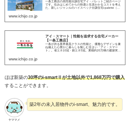
一条工務店の高性能分譲住宅アイ・パレットご紹介ページ
です。住みはじめてからの快適と生涯かかるコストを考え
た、新しいジャンルのハイスペック分譲住宅i-palette（ア
イ・パレット）で理想のマイホームを実現します。省エネ
8冠・創エネ5冠。累積...
www.ichijo.co.jp
アイ・スマート｜性能を追求する住宅メーカー
【一条工務店】
一条が誇る業界最高クラスの性能と、優雅なデザインを兼
ね備えた心豊かに暮らしを愉しむ住まい「アイ・スマー
ト」。省エネ10冠・創エネ5冠。累積約20万棟の建築実
績。性能を追求する住宅メーカー、一条工務店です。
www.ichijo.co.jp
ほぼ新築の
30坪のi-smartⅡが土地以外で1,868万円で購入
することができます。
築2年の未入居物件のi-smart、魅力的です。
ヤママメ