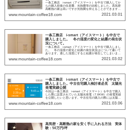
一条工務店 i-smart（アイスマート）を中古で購入してか
らの購入前後の住居費、光熱費等の比較しました。高気密
高断熱の家は高いですが光熱費を抑えることができます。
中古の高気密高断熱の家を買うことで初期費用を安くする
2021.03.01
www.mountain-coffee18.com
ことができます。中古のi-smart（アイスマート）を購入す
ると家計はどのように変わるのか。
一条工務店 i-smart（アイスマート）を中古で
購入しました。 冬の湿度の変化と結露の発生状
況について。
一条工務店 i-smart（アイスマート）を中古で購入しまし
た。 冬の湿度の変化と結露の発生状況はについて書いて
あります。適した湿度にすると結露が発生してしまいま
す。高気密高断熱の家では湿度がどのうようになり、結露
2021.03.02
www.mountain-coffee18.com
の発生はどうなるのか。
一条工務店 i-smart（アイスマート）を中古で
購入しました。中古住宅購入検討者必見 太陽光
発電実績公開
今回は一条工務店 i-smart（アイスマート）を中古で購入
した際に設置されていた太陽光発電（7.8KW）の発電実績
を公開したいと思います。中古住宅の購入の際には太陽光
発電の設置状況で大きく影響しますので中古住宅購入を考
2021.03.06
www.mountain-coffee18.com
えている人は必見です。
高気密・高断熱の家を安く手に入れる方法 実体
験：50万円/坪