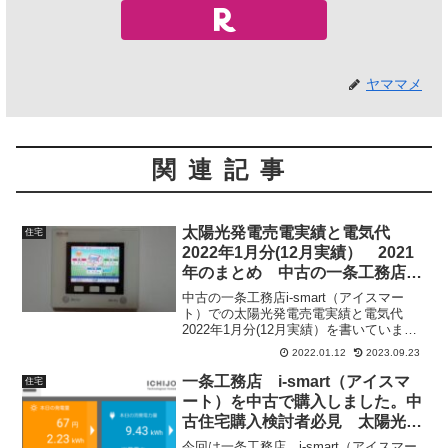
ヤママメ
関連記事
太陽光発電売電実績と電気代
住宅
2022年1月分(12月実績） 2021
年のまとめ 中古の一条工務店i-
smart（アイスマート）
中古の一条工務店i-smart（アイスマー
ト）での太陽光発電売電実績と電気代
2022年1月分(12月実績）を書いていま
す。合わせて2021年の実績もまとめとし
2022.01.12
2023.09.23
て書いています。
一条工務店 i-smart（アイスマ
住宅
ート）を中古で購入しました。中
古住宅購入検討者必見 太陽光発
電実績公開
今回は一条工務店 i-smart（アイスマー