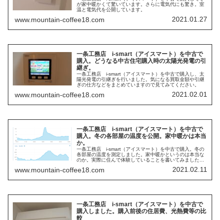
が家中暖かくて驚いています。さらに電気代にも驚き。室
温と電気代を公開しています。
2021.01.27
www.mountain-coffee18.com
一条工務店 i-smart（アイスマート）を中古で
購入。どうなる中古住宅購入時の太陽光発電の引
継ぎ。
一条工務店 i-smart（アイスマート）を中古で購入し、太
陽光発電の引継ぎを行いました。気になる買取金額や引継
ぎの仕方などをまとめていますので見てみてください。
2021.02.01
www.mountain-coffee18.com
一条工務店 i-smart（アイスマート）を中古で
購入。冬の各部屋の温度を公開。家中暖かは本当
か。
一条工務店 i-smart（アイスマート）を中古で購入。冬の
各部屋の温度を測定しました。家中暖かというのは本当な
のか。実際に住んで体験していることを書いてみました。
暖房条件と電気代も書いてありますので是非見てみてくだ
2021.02.11
www.mountain-coffee18.com
さい。
一条工務店 i-smart（アイスマート）を中古で
購入しました。購入前後の住居費、光熱費等の比
較