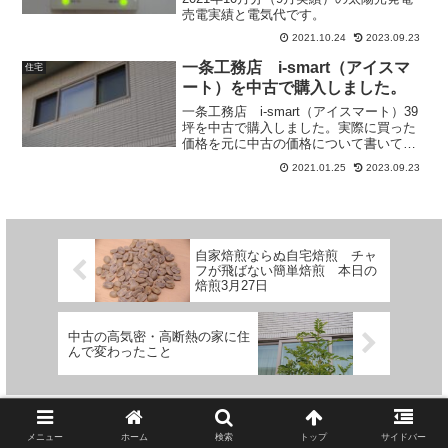
売電実績と電気代です。
2021.10.24
2023.09.23
一条工務店 i-smart（アイスマ
住宅
ート）を中古で購入しました。
一条工務店 i-smart（アイスマート）39
坪を中古で購入しました。実際に買った
価格を元に中古の価格について書いてあ
ります。また中古住宅の購入時に調べな
2021.01.25
2023.09.23
ければならないことがたくさんありまし
た。調べたことについてまとめていま
す。
自家焙煎ならぬ自宅焙煎 チャ
フが飛ばない簡単焙煎 本日の
焙煎3月27日
中古の高気密・高断熱の家に住
んで変わったこと
メニュー
ホーム
検索
トップ
サイドバー
コメント