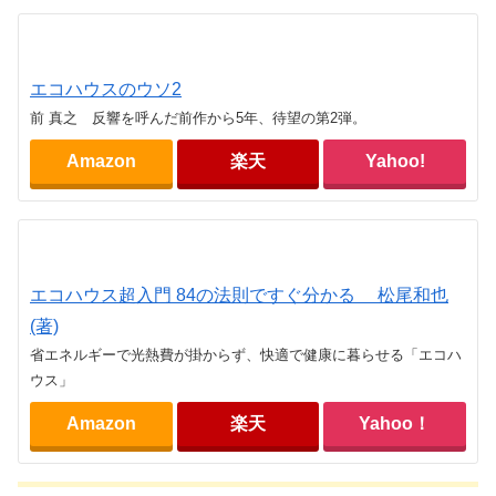
エコハウスのウソ2
前 真之 反響を呼んだ前作から5年、待望の第2弾。
Amazon
楽天
Yahoo!
エコハウス超入門 84の法則ですぐ分かる 松尾和也
(著)
省エネルギーで光熱費が掛からず、快適で健康に暮らせる「エコハ
ウス」
Amazon
楽天
Yahoo！