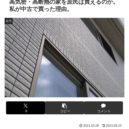
高気密・高断熱の家を庶民は買えるのか。
私が中古で買った理由。
住宅
X
コピー
コメント
2021.03.28
2023.09.23