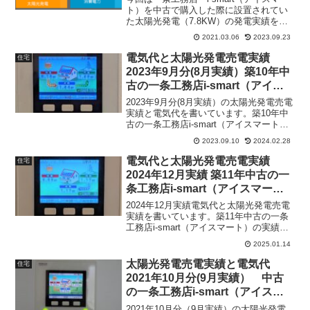
ト）を中古で購入した際に設置されてい
た太陽光発電（7.8KW）の発電実績を公
開したいと思います。中古住宅の購入の
2021.03.06
2023.09.23
際には太陽光発電の設置状況で大きく影
響しますので中古住宅購入を考えている
電気代と太陽光発電売電実績
住宅
人は必見です。
2023年9月分(8月実績）築10年中
古の一条工務店i-smart（アイス
マート）
2023年9月分(8月実績）の太陽光発電売電
実績と電気代を書いています。築10年中
古の一条工務店i-smart（アイスマート）
の実績です。
2023.09.10
2024.02.28
電気代と太陽光発電売電実績
住宅
2024年12月実績 築11年中古の一
条工務店i-smart（アイスマー
ト）
2024年12月実績電気代と太陽光発電売電
実績を書いています。築11年中古の一条
工務店i-smart（アイスマート）の実績で
す。
2025.01.14
太陽光発電売電実績と電気代
住宅
2021年10月分(9月実績） 中古
の一条工務店i-smart（アイスマ
ート）
2021年10月分（9月実績）の太陽光発電